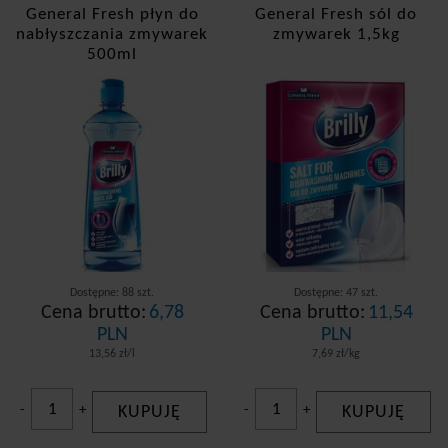
General Fresh płyn do
General Fresh sól do
nabłyszczania zmywarek
zmywarek 1,5kg
500ml
Dostępne: 88 szt.
Dostępne: 47 szt.
Cena brutto:
6,78
Cena brutto:
11,54
PLN
PLN
13,56 zł/l
7,69 zł/kg
-
+
KUPUJĘ
-
+
KUPUJĘ