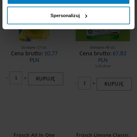
Spersonalizuj
Dostępne: 57 szt.
Dostępne: 68 szt.
Cena brutto:
10,77
Cena brutto:
67,83
PLN
PLN
1,36 zł/szt
-
+
KUPUJĘ
-
+
KUPUJĘ
Frosch All In One
Frosch Limone Classic