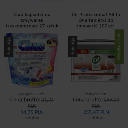
Cluo kapsułki do
Cif Professional All In
zmywarek
One tabletki do
trzykomorowe 27 sztuk
zmywarki 200szt.
Cytrynowe
Wysyłka gratis
Promocja
Promocja
Dostępne: 153 szt.
Dostępne: 1 szt.
Cena brutto:
21,21
Cena brutto:
299,04
PLN
PLN
14,75 PLN
255,47 PLN
0,55 zł/szt
1,28 zł/szt