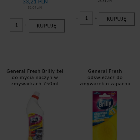
33,21 PLN
26,81 zł/l
51,09 zł/l
-
+
KUPUJĘ
-
+
KUPUJĘ
General Fresh Brilly żel
General Fresh
do mycia naczyń w
odświeżacz do
zmywarkach 750ml
zmywarek o zapachu
cytrynowym