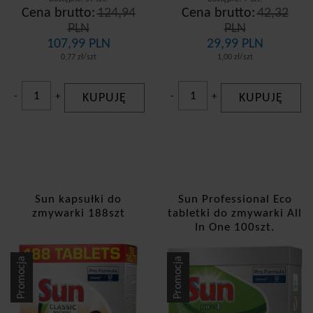
Cena brutto:
124,94
Cena brutto:
42,32
PLN
PLN
107,99 PLN
29,99 PLN
0,77 zł/szt
1,00 zł/szt
-
+
KUPUJĘ
-
+
KUPUJĘ
Sun kapsułki do
Sun Professional Eco
zmywarki 188szt
tabletki do zmywarki All
In One 100szt.
Promocja
Promocja