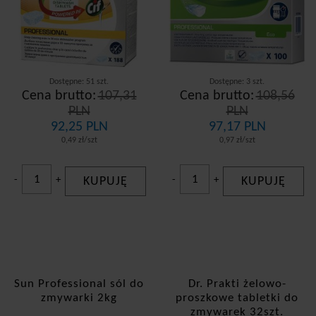
Dostępne: 51 szt.
Dostępne: 3 szt.
Cena brutto:
107,31
Cena brutto:
108,56
PLN
PLN
92,25 PLN
97,17 PLN
0,49 zł/szt
0,97 zł/szt
-
+
KUPUJĘ
-
+
KUPUJĘ
Sun Professional sól do
Dr. Prakti żelowo-
zmywarki 2kg
proszkowe tabletki do
zmywarek 32szt.