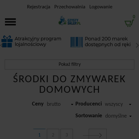
Rejestracja
Przechowalnia
Logowanie
0
Pokaż filtry
ŚRODKI DO ZMYWAREK
DOMOWYCH
Ceny
Producenci
brutto
wszyscy
Sortowanie
domyślne
1
2
3