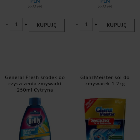
PLN
PLN
29,68 zł/l
29,68 zł/l
-
+
KUPUJĘ
-
+
KUPUJĘ
General Fresh środek do
GlanzMeister sól do
czyszczenia zmywarki
zmywarek 1.2kg
250ml Cytryna