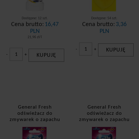
Dostępne: 12 szt.
Dostępne: 54 szt.
Cena brutto:
16,47
Cena brutto:
3,36
PLN
PLN
21,96 zł/l
-
+
KUPUJĘ
-
+
KUPUJĘ
General Fresh
General Fresh
odświeżacz do
odświeżacz do
zmywarek o zapachu
zmywarek o zapachu
miętowym
zielonego jabłuszka