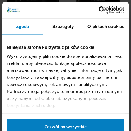
Dostępne: 49 szt.
Dostępne: 81 szt.
Cena brutto:
24,06
Cena brutto:
41,50
PLN
PLN
Zgoda
Szczegóły
O plikach cookies
0,96 zł/szt
0,92 zł/szt
-
+
KUPUJĘ
-
+
KUPUJĘ
Niniejsza strona korzysta z plików cookie
Wykorzystujemy pliki cookie do spersonalizowania treści
i reklam, aby oferować funkcje społecznościowe i
analizować ruch w naszej witrynie. Informacje o tym, jak
korzystasz z naszej witryny, udostępniamy partnerom
społecznościowym, reklamowym i analitycznym.
Partnerzy mogą połączyć te informacje z innymi danymi
Finish zawieszka
Frosch All In One
otrzymanymi od Ciebie lub uzyskanymi podczas
odświeżacz do zmywarki
tabletki do zmywarki
korzystania z ich usług.
cytrynowy
50szt. Limonkowe
Zezwól na wszystkie