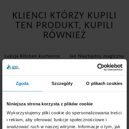
KLIENCI KTÓRZY KUPILI
TEN PRODUKT, KUPILI
RÓWNIEŻ
Luksja Kitchen kuchenne
Jan Niezbędny magiczna
mydło w płynie Cytryna
gąbka 2 sztuki
i Bazylia 300ml
dozownik
Zgoda
Szczegóły
O plikach cookies
Niniejsza strona korzysta z plików cookie
Wykorzystujemy pliki cookie do spersonalizowania treści
i reklam, aby oferować funkcje społecznościowe i
analizować ruch w naszej witrynie. Informacje o tym, jak