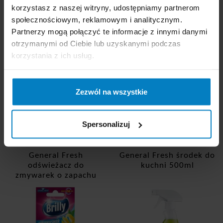
korzystasz z naszej witryny, udostępniamy partnerom
Dostępne: 0 szt.
Dostępne: 67 szt.
społecznościowym, reklamowym i analitycznym.
Cena brutto:
8,34
Cena brutto:
6,59
Partnerzy mogą połączyć te informacje z innymi danymi
PLN
PLN
otrzymanymi od Ciebie lub uzyskanymi podczas
27,80 zł/l
3,30 zł/szt
korzystania z ich usług.
-
+
BRAK
-
+
KUPUJĘ
Zezwól na wszystkie
Spersonalizuj
General Fresh
General Fresh środek do
odświeżacz do
kuchni 500ml
zmywarek o zapachu
cytrynowym