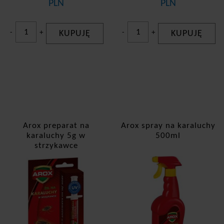
PLN
PLN
Pchły i pluskwy
-
+
KUPUJĘ
-
+
KUPUJĘ
Roztocza
Rybiki (srebrzyki)
Szkodniki roślin domowych
Arox preparat na
Arox spray na karaluchy
karaluchy 5g w
500ml
strzykawce