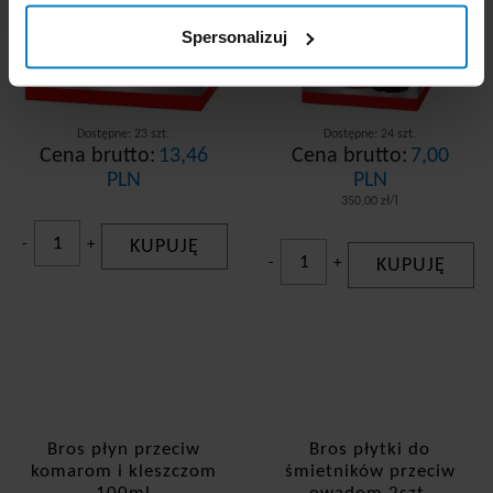
Spersonalizuj
Dostępne: 23 szt.
Dostępne: 24 szt.
Cena brutto:
13,46
Cena brutto:
7,00
PLN
PLN
350,00 zł/l
-
+
KUPUJĘ
-
+
KUPUJĘ
Bros płyn przeciw
Bros płytki do
komarom i kleszczom
śmietników przeciw