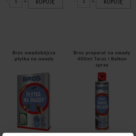
-
+
KUPUJĘ
-
+
KUPUJĘ
Bros owadobójcza
Bros preparat na owady
płytka na owady
400ml Taras i Balkon
spray