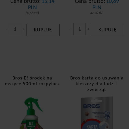
Cena brutto:
15,14
Cena brutto:
10,69
PLN
PLN
60,56 zł/l
42,76 zł/l
-
+
KUPUJĘ
-
+
KUPUJĘ
Bros E! środek na
Bros karta do usuwania
mszyce 500ml rozpylacz
kleszczy dla ludzi i
zwierząt