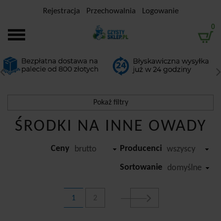
Rejestracja
Przechowalnia
Logowanie
0
Pokaż filtry
ŚRODKI NA INNE OWADY
Filtrowanie
Przedział cenowy
Ceny
Producenci
brutto
wszyscy
-
Sortowanie
domyślne
Producent
1
2
Arox