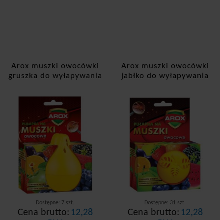
Preparaty łagodzące ukąszenia
Trutki, opryski
Rodzaj szkodnika
Karaluchy i prusaki
Arox muszki owocówki
Arox muszki owocówki
gruszka do wyłapywania
jabłko do wyłapywania
Kleszcze
Komary
Meszki
Mrówki
Mszyce
Muchy
Muszki owocowe
Osy i szerszenie
Dostępne: 7 szt.
Dostępne: 31 szt.
Cena brutto:
12,28
Cena brutto:
12,28
Pająki