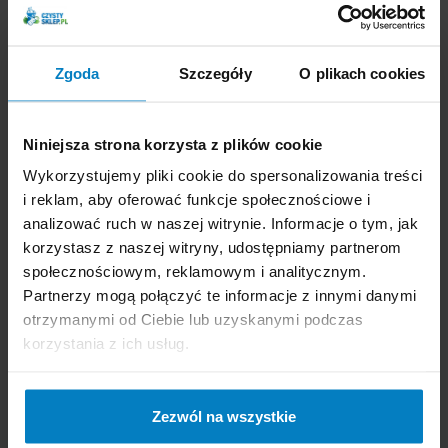
Dostępne: 46 szt.
Dostępne: 19 szt.
Cena brutto:
14,53
Cena brutto:
17,29
PLN
PLN
43,23 zł/l
Zgoda
Szczegóły
O plikach cookies
-
+
KUPUJĘ
-
+
KUPUJĘ
Niniejsza strona korzysta z plików cookie
Wykorzystujemy pliki cookie do spersonalizowania treści
i reklam, aby oferować funkcje społecznościowe i
analizować ruch w naszej witrynie. Informacje o tym, jak
korzystasz z naszej witryny, udostępniamy partnerom
społecznościowym, reklamowym i analitycznym.
Bros pułapka i płyn na
Bros płyn do wabienia
Partnerzy mogą połączyć te informacje z innymi danymi
muszki owocowe
muszek owocowych
otrzymanymi od Ciebie lub uzyskanymi podczas
15ml do pułapki
korzystania z ich usług.
Zezwól na wszystkie