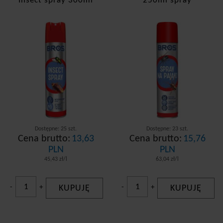
Insect spray 300ml
250ml spray
Dostępne: 25 szt.
Dostępne: 23 szt.
Cena brutto:
13,63
Cena brutto:
15,76
PLN
PLN
45,43 zł/l
63,04 zł/l
-
+
KUPUJĘ
-
+
KUPUJĘ