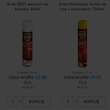
Bros
Arox DEET aerozol na
Arox Muchozol Turbo na
komary 90ml
osy i szerszenie 750ml
Expel
Hit
Dostepność
dostępny od zaraz
chwilowo brak
Rodzaj środka
Lepy, packi, pułapki
Dostępne: 12 szt.
Dostępne: 17 szt.
Moskitiery
Cena brutto:
12,68
Cena brutto:
34,91
PLN
PLN
Preparaty chroniące ciało
140,89 zł/l
46,55 zł/l
Preparaty zabezpieczające odzież
-
+
KUPUJĘ
-
+
KUPUJĘ