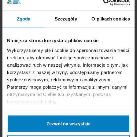
Dostępne: 54 szt.
Dostępne: 127 szt.
Cena brutto:
16,92
Cena brutto:
13,32
Zgoda
Szczegóły
O plikach cookies
PLN
PLN
12,92 PLN
10,66 PLN
12,92 zł/l
21,32 zł/l
Niniejsza strona korzysta z plików cookie
Wykorzystujemy pliki cookie do spersonalizowania treści
-
+
KUPUJĘ
-
+
KUPUJĘ
i reklam, aby oferować funkcje społecznościowe i
analizować ruch w naszej witrynie. Informacje o tym, jak
korzystasz z naszej witryny, udostępniamy partnerom
społecznościowym, reklamowym i analitycznym.
Partnerzy mogą połączyć te informacje z innymi danymi
otrzymanymi od Ciebie lub uzyskanymi podczas
Ludwik ekologiczny płyn
korzystania z ich usług.
do mycia szyb i luster
600ml rozpylacz
Zezwól na wszystkie