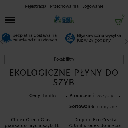
Rejestracja
Przechowalnia
Logowanie
0
Pokaż filtry
EKOLOGICZNE PŁYNY DO
Filtrowanie
SZYB
Przedział cenowy
Ceny
Producenci
-
brutto
wszyscy
Producent
Sortowanie
domyślne
Clinex
Clinex Green Glass
Dolphin Eco Crystal
pianka do mycia szyb 1L
750ml środek do mycia i