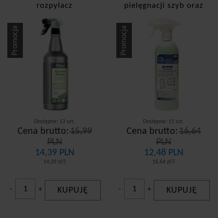
Dolphin
rozpylacz
pielęgnacji szyb oraz
przeszkleń - spray
Eco Shine
Promocja
Promocja
Frosch
Ludwik
Dostepność
dostępny od zaraz
chwilowo brak
Dostępne: 13 szt.
Dostępne: 11 szt.
Rodzaj zasobnika
Cena brutto:
15,99
Cena brutto:
16,64
PLN
PLN
Kanister
14,39 PLN
12,48 PLN
14,39 zł/l
16,64 zł/l
Rozpylacz
Zapas
-
+
KUPUJĘ
-
+
KUPUJĘ