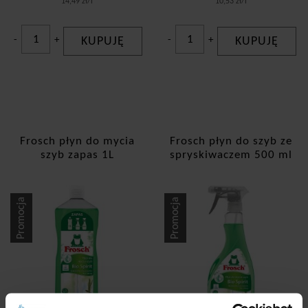
14,49 zł/l
10,53 zł/l
-
+
KUPUJĘ
-
+
KUPUJĘ
Frosch płyn do mycia
Frosch płyn do szyb ze
szyb zapas 1L
spryskiwaczem 500 ml
Promocja
Promocja