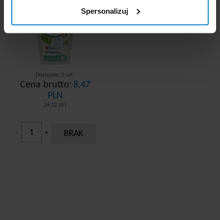
Spersonalizuj
Dostępne: 0 szt.
Cena brutto:
8,47
PLN
14,12 zł/l
-
+
BRAK