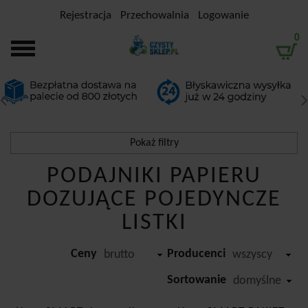
Rejestracja
Przechowalnia
Logowanie
0
Pokaż filtry
Filtrowanie
PODAJNIKI PAPIERU
DOZUJĄCE POJEDYNCZE
Przedział cenowy
LISTKI
-
Ceny
Producenci
brutto
wszyscy
Producent
Sortowanie
domyślne
Hase