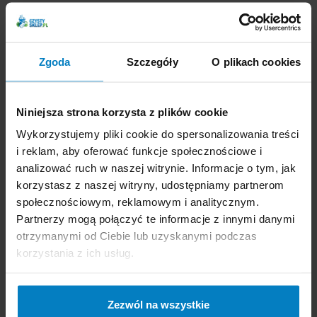
Dostępne: 48 szt.
Dostępne: 105 szt.
Cena brutto:
15,83
Cena brutto:
27,01
PLN
PLN
Zgoda
Szczegóły
O plikach cookies
0,11 zł/m
-
+
KUPUJĘ
-
+
KUPUJĘ
Niniejsza strona korzysta z plików cookie
Wykorzystujemy pliki cookie do spersonalizowania treści
i reklam, aby oferować funkcje społecznościowe i
analizować ruch w naszej witrynie. Informacje o tym, jak
korzystasz z naszej witryny, udostępniamy partnerom
społecznościowym, reklamowym i analitycznym.
Partnerzy mogą połączyć te informacje z innymi danymi
PP papier do wypieków
Service Pack folia
otrzymanymi od Ciebie lub uzyskanymi podczas
brązowy długość 50m
spożywcza 250m, 29cm
korzystania z ich usług.
w rolce
Zezwól na wszystkie