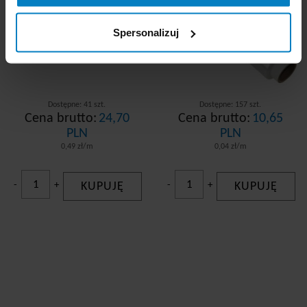
Spersonalizuj
Dostępne: 41 szt.
Dostępne: 157 szt.
Cena brutto:
24,70
Cena brutto:
10,65
PLN
PLN
0,49 zł/m
0,04 zł/m
-
+
KUPUJĘ
-
+
KUPUJĘ