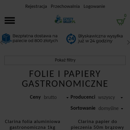
Rejestracja
Przechowalnia
Logowanie
0
Pokaż filtry
Filtrowanie
FOLIE I PAPIERY
GASTRONOMICZNE
Przedział cenowy
Ceny
Producenci
-
brutto
wszyscy
Producent
Sortowanie
domyślne
Clarina
Clarina folia aluminiowa
Clarina papier do
gastronomiczna 1kg
pieczenia 50m brązowy