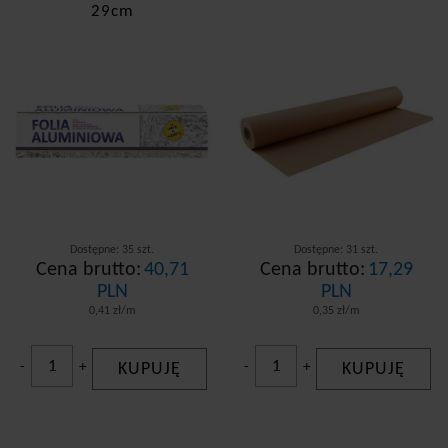
Inny
29cm
Pack Plast professional
Paclan
Dostepność
dostępny od zaraz
Dostępne: 35 szt.
Dostępne: 31 szt.
Cena brutto:
40,71
Cena brutto:
17,29
PLN
PLN
0,41 zł/m
0,35 zł/m
-
+
KUPUJĘ
-
+
KUPUJĘ