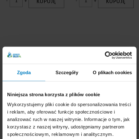
-
+
KUPUJĘ
-
+
KUPUJĘ
Hase stelaż mopów do
Hase stelaż mopów do
zamiatania DUST SD60
zamiatania DUST SD80
60cm
80cm
Zgoda
Szczegóły
O plikach cookies
Promocja
Promocja
Niniejsza strona korzysta z plików cookie
Wykorzystujemy pliki cookie do spersonalizowania treści
i reklam, aby oferować funkcje społecznościowe i
analizować ruch w naszej witrynie. Informacje o tym, jak
korzystasz z naszej witryny, udostępniamy partnerom
społecznościowym, reklamowym i analitycznym.
Dostępne: 13 szt.
Dostępne: 17 szt.