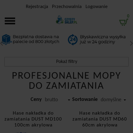
Rejestracja
Przechowalnia
Logowanie
0
Pokaż filtry
Filtrowanie
PROFESJONALNE MOPY
DO ZAMIATANIA
Przedział cenowy
Ceny
Sortowanie
-
brutto
domyślne
Producent
Hase nakładka do
Hase nakładka do
zamiatania DUST MD100
zamiatania DUST MD60
Hase
100cm akrylowa
60cm akrylowa