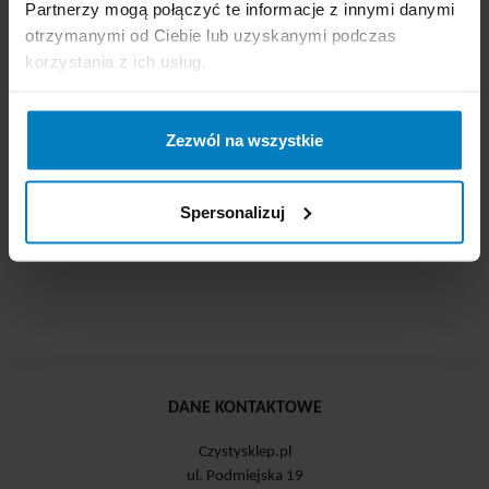
Partnerzy mogą połączyć te informacje z innymi danymi
Cena brutto:
77,47
Cena brutto:
80,91
otrzymanymi od Ciebie lub uzyskanymi podczas
PLN
PLN
korzystania z ich usług.
69,72 PLN
72,82 PLN
-
+
KUPUJĘ
-
+
KUPUJĘ
Zezwól na wszystkie
Spersonalizuj
DANE KONTAKTOWE
Czystysklep.pl
ul. Podmiejska 19