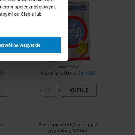
artnerom społecznościowym,
anymi od Ciebie lub
ezwól na wszystkie
Dostępne: 58 szt.
LN
Cena brutto:
7,15 PLN
KUPUJĘ
-
+
ie
Bros spray odstraszający
psy i koty 500ml