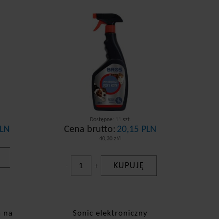
Dostępne: 11 szt.
PLN
Cena brutto:
20,15 PLN
40,30 zł/l
KUPUJĘ
-
+
a na
Sonic elektroniczny