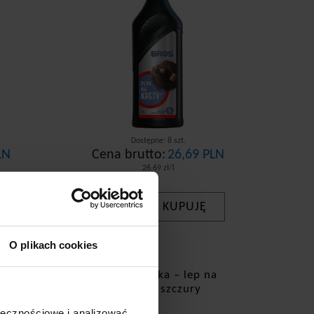
Dostępne: 8 szt.
LN
Cena brutto:
26,69 PLN
26,69 zł/l
KUPUJĘ
-
+
O plikach cookies
zy
Bros pułapka – lep na
myszy i szczury
ołecznościowe i analizować