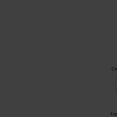
Ce
-
Ex