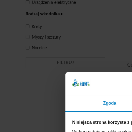
Urządzenia elektryczne
Rodzaj szkodnika
Krety
Myszy i szczury
Nornice
C
-
Zgoda
B
Niniejsza strona korzysta z
Wykorzystujemy pliki cookie 