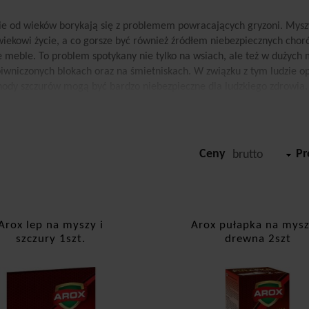
ie od wieków borykają się z problemem powracających gryzoni. Myszy 
wiekowi życie, a co gorsze być również źródłem niebezpiecznych choró
e meble. To problem spotykany nie tylko na wsiach, ale też w dużych 
iwniczonych blokach oraz na śmietniskach. W związku z tym ludzie opr
ody szczurów mogą być bardzo niebezpieczne dla ludzkiego zdrowia.
strofalne skutki. Nie aż tak niebezpieczne, ale za to mocno irytujące, 
opują ziemię, często niszcząc przy tym sadzonki. Jednak za sprawą sp
ąc ich przy tym. Pułapki posiadają specjalne zakładki, które zamykają
a na inne miejsce.
Ceny
Pr
brutto
łapki na myszy
ury i myszy, gdy raz się zadomowią, niechętnie opuszczą nowe domo
 być odchody, a także ślady zębów na ubraniach, workach, a nawet 
Arox lep na myszy i
Arox pułapka na mysz
ych warunkach. Doskonale odnajdą się na wsi, gdzie będą miały pod d
szczury 1szt.
drewna 2szt
iżu magazynów albo śmietnisk. Niestety gryzonie osiedlają się też c
uje się proces deratyzacji. Zarówno myszy, jak i szczury mogą być no
ych zaliczają się m.in. tyfus, cholera czy toksoplazmoza. W wielu prz
jalnych trutek albo pułapek. W naszej ofercie znalazły się produkty w
umenci chwalą ich niezawodność. Za sprawą odpowiednich akcesoriów