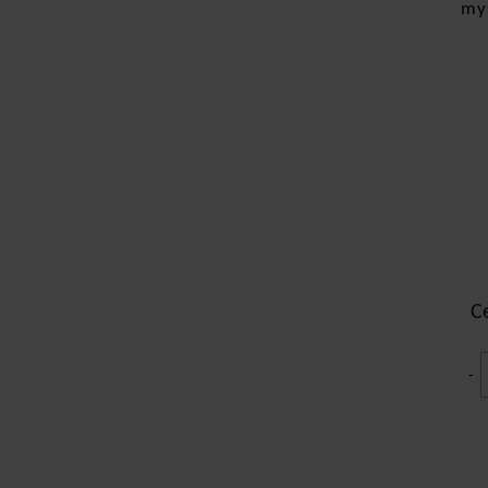
my
C
-