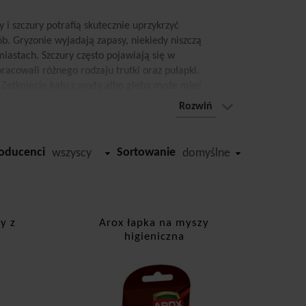
i szczury potrafią skutecznie uprzykrzyć
b. Gryzonie wyjadają zapasy, niekiedy niszczą
miastach. Szczury często pojawiają się w
acowali różnego rodzaju trutki oraz pułapki.
 Zetknięcie kału z wodą albo glebą może mieć
potrafią być krety oraz nornice. Zwierzęta
Rozwiń
ecjalnych pułapek można wyłapać szkodniki, nie
 drogę ucieczki. Potem wystarczy jedynie przenieść
oducenci
Sortowanie
wszyscy
domyślne
stwo. Pierwszymi oznakami niechcianych lokatorów
kablach. Gryzonie są przystosowane do bytowania w
y z
Arox łapka na myszy
ostatkiem ziaren oraz warzyw, jak i w mieście w
higieniczna
zasem w miejskich piwnicach. Wówczas konieczny
sicielami bardzo groźnych dla człowieka chorób, do
ypadkach konieczne okazuje się wykorzystanie
ykonane z drewna, plastiku oraz metalu.
 możliwe staje się trwałe pozbycie niechcianych