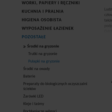
WORKI, PAPIERY I RĘCZNIKI
Ludz
KUCHNIA I PRALNIA
czło
HIGIENA OSOBISTA
takż
podp
WYPOSAŻENIE ŁAZIENEK
Odch
POZOSTAŁE
kata
rozk
Środki na gryzonie
rani
kret
Trutki na gryzonie
Pułapki na gryzonie
Pu
Środki na owady
Szcz
Baterie
mogą
różn
Preparaty do biologicznych oczyszczalni
ścieków
pobl
okaz
Żarówki LED
któr
Kleje i taśmy
spec
Kons
Pochłaniacze wilgoci