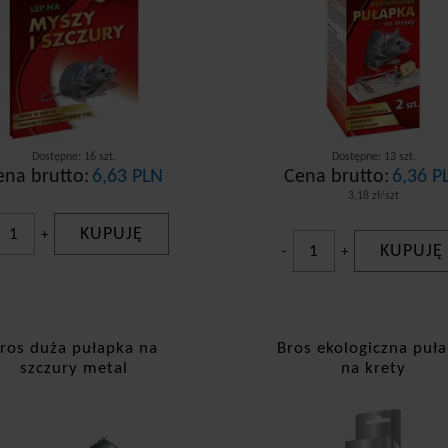
torów.
łapki na krety i nornice
odarze i właściciele ogródków doskonale zdają sobie sprawę, że krety
 sympatycznymi zwierzątkami, a z drugiej potrafią być źródłem poważ
z co potrafią doszczętnie zniszczyć sadzonki. Istnieje jednak sposób 
Dostępne: 16 szt.
Dostępne: 13 szt.
enie zwierzętom żadnej krzywdy. Rozwiązaniem jest zakup ekologiczn
ena brutto:
6,63 PLN
Cena brutto:
6,36 P
ada specjalne zapadki, które zagradzają drogę wyjścia. Gdy zwierzak 
3,18 zł/szt
nieść go na inne miejsce, nie robiąc mu przy tym krzywdy.
KUPUJĘ
+
KUPUJĘ
-
+
ros duża pułapka na
Bros ekologiczna puła
szczury metal
na krety