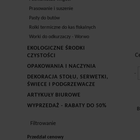
loka
Prasowanie i suszenie
Pu
Pasty do butów
Rolki termiczne do kas fiskalnych
Gosp
Worki do odkurzaczy - Worwo
są z
prze
EKOLOGICZNE ŚRODKI
robi
C
CZYSTOŚCI
posi
prze
OPAKOWANIA I NACZYNIA
-
DEKORACJA STOŁU, SERWETKI,
ŚWIECE I PODGRZEWACZE
ARTYKUŁY BIUROWE
WYPRZEDAŻ - RABATY DO 50%
B
Filtrowanie
Przedział cenowy