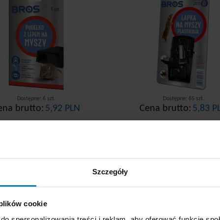
Dostępne: 6 szt.
Dostępne: 65 szt.
ena brutto:
5,92 PLN
Cena brutto:
5,83 P
KUPUJĘ
KUPUJĘ
+
-
+
Szczegóły
ros pułapka na myszy
Bros pułapka na mys
drewno
metal
 plików cookie
do spersonalizowania treści i reklam, aby oferować funkcje sp