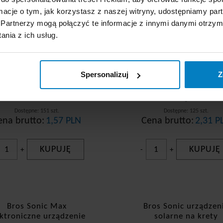
ormacje o tym, jak korzystasz z naszej witryny, udostępniamy p
Partnerzy mogą połączyć te informacje z innymi danymi otrzym
nia z ich usług.
Spersonalizuj
Z
Dostępne: 151 szt.
Dostępne: 125 szt.
ena brutto:
1,57 PLN
Cena brutto:
2,31 P
KUPUJĘ
KUPUJĘ
+
-
+
Bros Sonic Max
Bros Sonic urządzen
ektroniczne urządzenie
solarne na krety