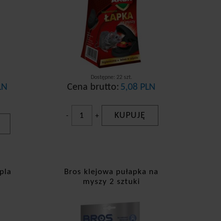
 mają dwa różne oblicza. Z jednej strony kojarzone
nych szkód. Krety często masowo rozkopują ziemię,
na przerwanie tego procederu, a jednocześnie na nie
Dostępne: 22 szt.
ej pułapki na krety marki Bros. Walcowate pudełko
LN
Cena brutto:
5,08 PLN
wejdzie do pułapki, można spokojnie i bezpiecznie
KUPUJĘ
-
+
pla
Bros klejowa pułapka na
myszy 2 sztuki