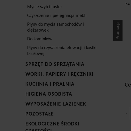
prep
ko
Mycie szyb i luster
bezp
resz
Czyszczenie i pielęgnacja mebli
Promocja
Płyny do mycia samochodów i
Śr
ciężarówek
Wśró
Do kominków
Stri
Płyny do czyszczenia elewacji i kostki
Prof
brukowej
sztu
SPRZĘT DO SPRZĄTANIA
wyko
poch
WORKI, PAPIERY I RĘCZNIKI
podł
wyko
KUCHNIA I PRALNIA
Ce
skut
HIGIENA OSOBISTA
WYPOSAŻENIE ŁAZIENEK
-
POZOSTAŁE
EKOLOGICZNE ŚRODKI