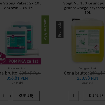
e Strong Pakiet 2x 10L
Voigt VC 150 Grundpu
+ dozownik za 1zł
gruntownego czyszcze
10L
Wysyłka gratis
Promocja
Dostępne: 5 szt.
Dostępne: 9 szt.
na brutto:
396,45 PLN
Cena brutto:
269,16 
356,81 PLN
253,38 PLN
17,84 zł/l
25,34 zł/l
KUPUJĘ
KUPUJĘ
+
-
+