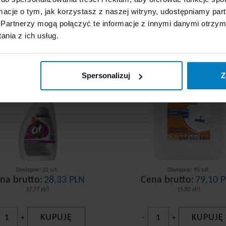
ormacje o tym, jak korzystasz z naszej witryny, udostępniamy p
Partnerzy mogą połączyć te informacje z innymi danymi otrzym
 Professional preparat
Cleanlux zmywacz 
nia z ich usług.
do gruntownego
Sidoluxu i akryli 5
yszczenia atramentu i
tłuszczy 750ml
Spersonalizuj
Z
Dostępne: 22 szt.
Dostępne: 95 szt.
na brutto:
28,33 PLN
Cena brutto:
79,10 
37,77 zł/l
15,82 zł/l
KUPUJĘ
KUPUJĘ
+
-
+