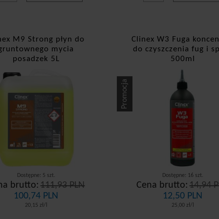
nex M9 Strong płyn do
Clinex W3 Fuga koncen
gruntownego mycia
do czyszczenia fug i s
posadzek 5L
500ml
Promocja
Dostępne: 5 szt.
Dostępne: 16 szt.
na brutto:
111,93 PLN
Cena brutto:
14,94 
100,74 PLN
12,50 PLN
20,15 zł/l
25,00 zł/l