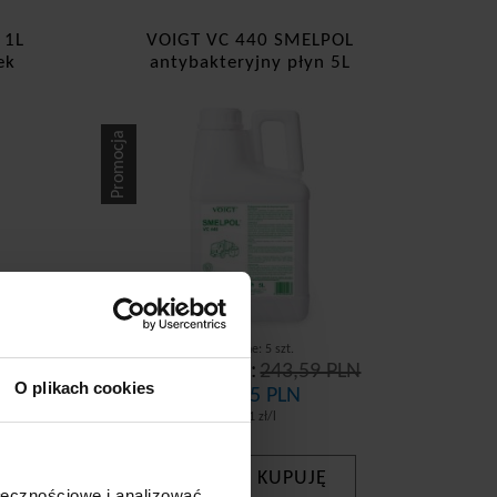
 1L
VOIGT VC 440 SMELPOL
ek
antybakteryjny płyn 5L
Promocja
Dostępne: 5 szt.
PLN
Cena brutto:
243,59 PLN
O plikach cookies
207,05 PLN
41,41 zł/l
KUPUJĘ
-
+
ołecznościowe i analizować