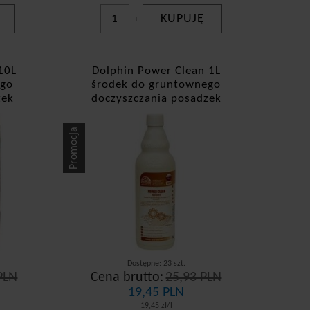
KUPUJĘ
-
+
10L
Dolphin Power Clean 1L
ego
środek do gruntownego
zek
doczyszczania posadzek
Promocja
Dostępne: 23 szt.
PLN
Cena brutto:
25,93 PLN
19,45 PLN
19,45 zł/l