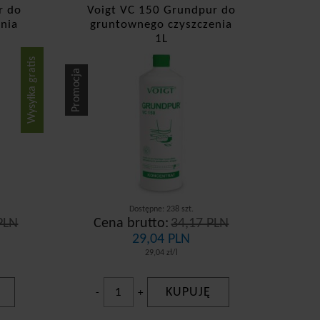
r do
Voigt VC 150 Grundpur do
nia
gruntownego czyszczenia
1L
Wysyłka gratis
Promocja
Dostępne: 238 szt.
PLN
Cena brutto:
34,17 PLN
29,04 PLN
29,04 zł/l
KUPUJĘ
-
+