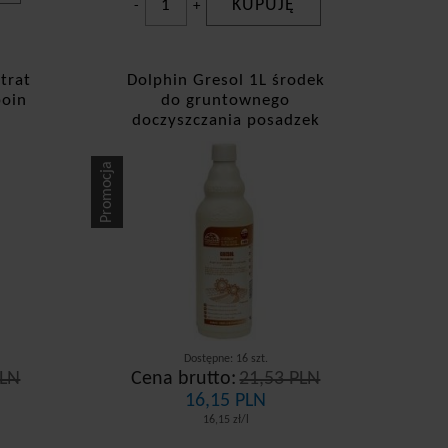
KUPUJĘ
-
+
trat
Dolphin Gresol 1L środek
poin
do gruntownego
doczyszczania posadzek
Promocja
Dostępne: 16 szt.
PLN
Cena brutto:
21,53 PLN
16,15 PLN
16,15 zł/l