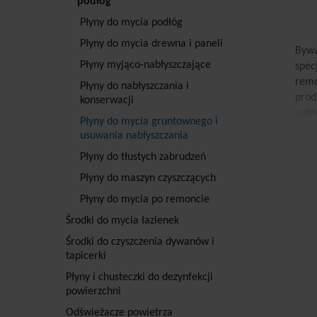
podłóg
Płyny do mycia podłóg
Płyny do mycia drewna i paneli
Bywa
Płyny myjąco-nabłyszczające
spec
remo
Płyny do nabłyszczania i
prod
konserwacji
nabł
Płyny do mycia gruntownego i
nową
usuwania nabłyszczania
Pr
Płyny do tłustych zabrudzeń
Płyny do maszyn czyszczących
Usun
się 
Płyny do mycia po remoncie
Prof
Środki do mycia łazienek
alka
Środki do czyszczenia dywanów i
pozb
tapicerki
powi
gorz
Płyny i chusteczki do dezynfekcji
powierzchni
drug
brud
Odświeżacze powietrza