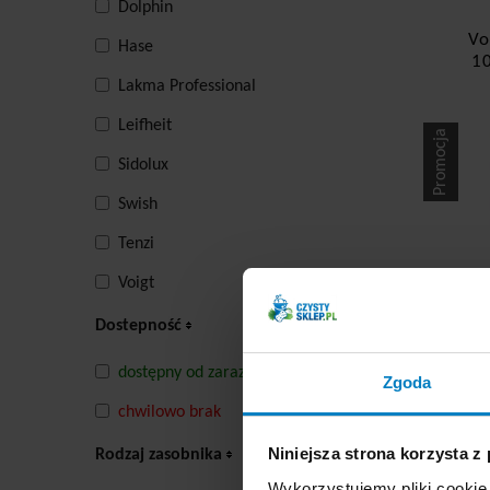
Dolphin
Vo
Hase
1
Lakma Professional
Leifheit
Promocja
Sidolux
Swish
Tenzi
Voigt
Dostepność
Ce
dostępny od zaraz
Zgoda
chwilowo brak
Niniejsza strona korzysta z
Rodzaj zasobnika
-
Wykorzystujemy pliki cookie 