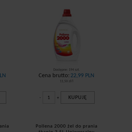
Dostępne: 194 szt.
PLN
Cena brutto:
22,99 PLN
11,50 zł/l
KUPUJĘ
-
+
ania
Pollena 2000 żel do prania