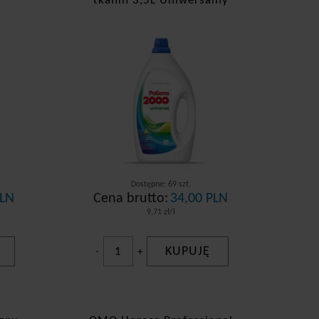
tkanin 3,5L Uniwersalny
Dostępne: 69 szt.
PLN
Cena brutto:
34,00 PLN
9,71 zł/l
KUPUJĘ
-
+