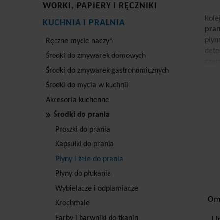
WORKI, PAPIERY I RĘCZNIKI
Kole
KUCHNIA I PRALNIA
pran
płyn
Ręczne mycie naczyń
dete
Środki do zmywarek domowych
czar
Środki do zmywarek gastronomicznych
hipo
uwag
Środki do mycia w kuchnii
komp
Akcesoria kuchenne
kons
Środki do prania
Proszki do prania
Kapsułki do prania
Płyny i żele do prania
Płyny do płukania
Wybielacze i odplamiacze
Om
Krochmale
Farby i barwniki do tkanin
Un