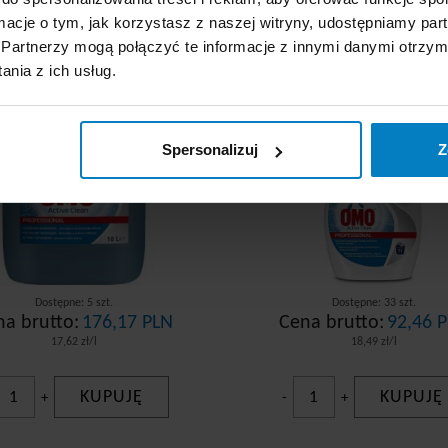
ormacje o tym, jak korzystasz z naszej witryny, udostępniamy p
O Professional Active
Omo Professional pły
Clean Liquid płyn do
prania uniwersalny 
Partnerzy mogą połączyć te informacje z innymi danymi otrzym
prania 10L
Active Clean Liqui
nia z ich usług.
Spersonalizuj
Z
Dostępne: 5 szt.
Dostępne: 33 szt.
na brutto:
176,17 PLN
Cena brutto:
92,46 
17,62 zł/l
18,49 zł/l
KUPUJĘ
KUPUJĘ
+
-
+