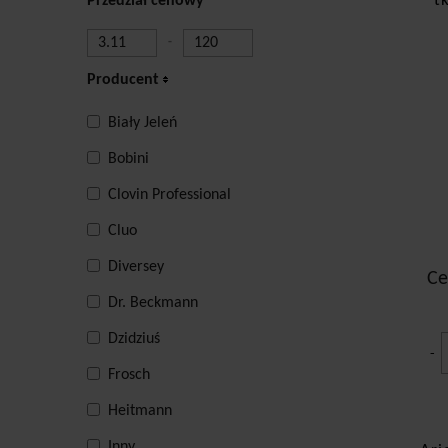
t
Przedział cenowy
-
Producent
Biały Jeleń
Bobini
Clovin Professional
Cluo
Diversey
Ce
Dr. Beckmann
Dzidziuś
-
Frosch
Heitmann
Inny