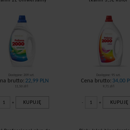
kanin 2L Uniwersalny
tkanin 3,5L Kolor
Dostępne: 209 szt.
Dostępne: 95 szt.
na brutto:
22,99 PLN
Cena brutto:
34,00 
11,50 zł/l
9,71 zł/l
KUPUJĘ
KUPUJĘ
+
-
+