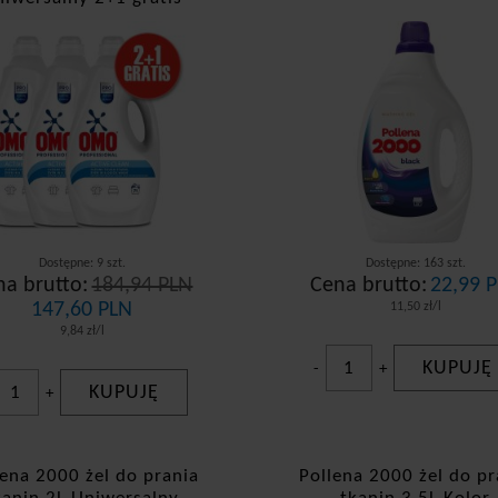
Dostępne: 9 szt.
Dostępne: 163 szt.
na brutto:
184,94 PLN
Cena brutto:
22,99 
147,60 PLN
11,50 zł/l
9,84 zł/l
KUPUJĘ
-
+
KUPUJĘ
+
lena 2000 żel do prania
Pollena 2000 żel do pr