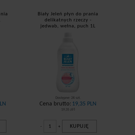
ania
Biały Jeleń płyn do prania
L
delikatnych rzeczy -
jedwab, wełna, puch 1L
Dostępne: 26 szt.
PLN
Cena brutto:
19,35 PLN
19,35 zł/l
KUPUJĘ
-
+