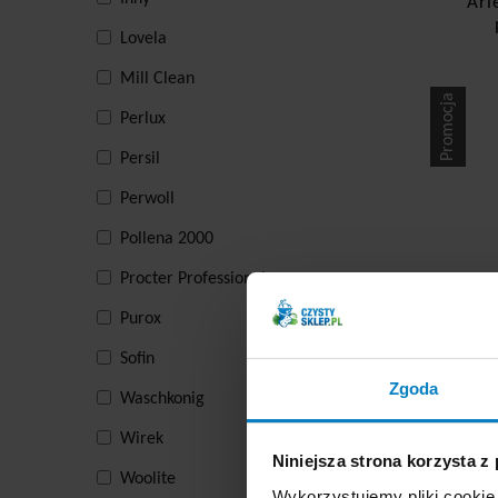
Ari
Lovela
Mill Clean
Promocja
Perlux
Persil
Perwoll
Pollena 2000
Procter Professional
Purox
Ce
Sofin
Zgoda
Waschkonig
Wirek
-
Niniejsza strona korzysta z
Woolite
Wykorzystujemy pliki cookie 