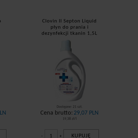
o
Clovin II Septon Liquid
płyn do prania i
L
dezynfekcji tkanin 1,5L
Dostępne: 21 szt.
PLN
Cena brutto:
29,07 PLN
19,38 zł/l
KUPUJĘ
-
+