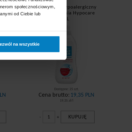
artnerom społecznościowym,
n do
Biały Jeleń hypoalergiczny
5L
płyn do prania Hypocare
anymi od Ciebie lub
d
1L
ezwól na wszystkie
Dostępne: 25 szt.
PLN
Cena brutto:
19,35 PLN
19,35 zł/l
KUPUJĘ
-
+