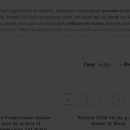
jnym popularnym produktem, doskonale zastępującym
proszek do pr
ia
. Środek ten może występować także jako gęsty
żel
, np.
Persil
czy
A
ną formę, jest polecany do bardziej
delikatnych tkanin
, których włó
rgentami.
Płyny do
prania
dzielą się ze względu na ich przeznaczenie 
nych i ciemnych ubrań. Wśród produktów znajdziemy także bardzo ł
alergiczny płyn do prania odzieży
, przeznaczony dla osób z uczulen
ę zasługują także
ekologiczne
i w pełni
biodegradowalne
płyny do
onenty. Niekwestionowanym liderem na rynku płynów piorących, któ
umentów w Polsce i całej Europie jest marka
Perwoll
.
Ceny
Pr
brutto
...
1
2
3
4
o Professional zestaw
Pollena 2000 żel do pr
płyn do prania 5L
tkanin 2L Black
iwersalny 2+1 gratis