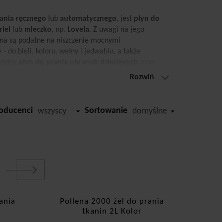
ania ręcznego
lub
automatycznego
, jest
płyn do
riel
lub
mleczko
, np.
Lovela
. Z uwagi na jego
kna są podatne na niszczenie mocnymi
- do bieli, koloru, wełny i jedwabiu, a także
agodny
płyn do prania
ubranek dziecięcych
oraz
iem lub nadwrażliwością skórną, np.
Biały Jeleń
. Na
Rozwiń
 prania
marki
Frosch
, zawierające naturalne
rego produkty są chętnie kupowane przez
oducenci
Sortowanie
wszyscy
domyślne
ania
Pollena 2000 żel do prania
tkanin 2L Kolor