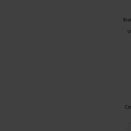
Bia
U
Ce
-