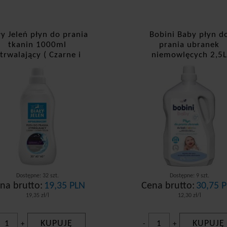
ły Jeleń płyn do prania
Bobini Baby płyn d
tkanin 1000ml
prania ubranek
trwalający ( Czarne i
niemowlęcych 2,5
ciemne kolory)
Hypoalergiczny
Dostępne: 32 szt.
Dostępne: 9 szt.
na brutto:
19,35 PLN
Cena brutto:
30,75 
19,35 zł/l
12,30 zł/l
KUPUJĘ
KUPUJĘ
+
-
+