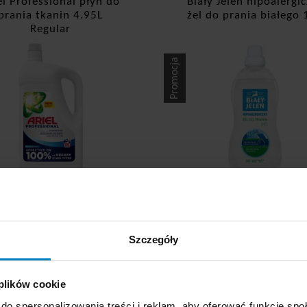
el Professional płyn do
Biały Jeleń hipoalergi
prania tkanin 4.95L
żel do prania białego 
Regular
Promocja
Dostępne: 10 szt.
Dostępne: 30 szt.
na brutto:
106,85 PLN
Cena brutto:
26,03 
98,40 PLN
20,49 PLN
19,88 zł/l
13,66 zł/l
Szczegóły
KUPUJĘ
KUPUJĘ
+
-
+
 plików cookie
do spersonalizowania treści i reklam, aby oferować funkcje sp