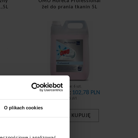
czny
OMO Horeca Professional
1,5L
żel do prania tkanin 5L
Dostępne: 6 szt.
PLN
Cena brutto:
102,78 PLN
20,56 zł/l
O plikach cookies
KUPUJĘ
-
+
ołecznościowe i analizować