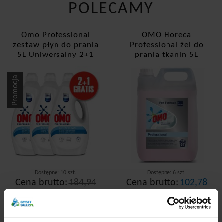
POLECAMY
Omo Professional
OMO Horeca
zestaw płyn do prania
Professional żel do
5L Uniwersalny 2+1
prania tkanin 5L
gratis
Promocja
Dostępne: 10 szt.
Dostępne: 6 szt.
Cena brutto:
184,94
Cena brutto:
102,78
PLN
PLN
147,60 PLN
20,56 zł/l
9,84 zł/l