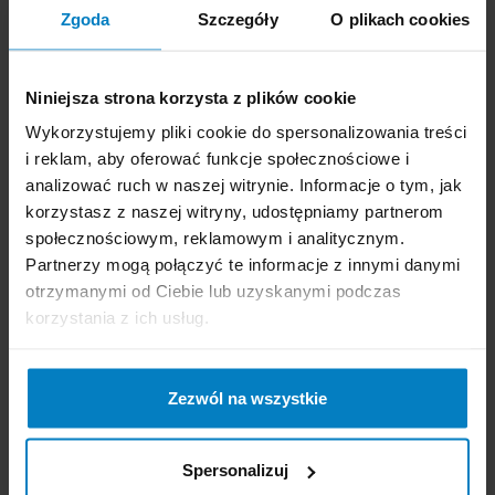
Zgoda
Szczegóły
O plikach cookies
-
+
KUPUJĘ
-
+
KUPUJĘ
Niniejsza strona korzysta z plików cookie
Wykorzystujemy pliki cookie do spersonalizowania treści
i reklam, aby oferować funkcje społecznościowe i
analizować ruch w naszej witrynie. Informacje o tym, jak
OMO Professional
OMO Professional
korzystasz z naszej witryny, udostępniamy partnerom
proszek do prania 5,4kg
proszek do prania 5,4kg
społecznościowym, reklamowym i analitycznym.
do białych
kolor
Partnerzy mogą połączyć te informacje z innymi danymi
otrzymanymi od Ciebie lub uzyskanymi podczas
Promocja
Promocja
korzystania z ich usług.
Zezwól na wszystkie
Spersonalizuj