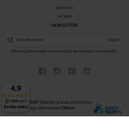
Domestos
Air Wick
NEWSLETTER
Otrzymuj informacje o promocjach, konkursach i nowościach..
ⓒ
CZYSTYSKLEP
Wszelkie prawa zastrzeżone.
Sklepy internetowe
CStore
copyright | 2018