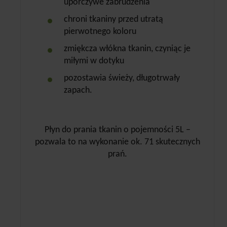
uporczywe zabrudzenia
chroni tkaniny przed utratą
pierwotnego koloru
zmiękcza włókna tkanin, czyniąc je
miłymi w dotyku
pozostawia świeży, długotrwały
zapach.
Płyn do prania tkanin o pojemności 5L –
pozwala to na wykonanie ok. 71 skutecznych
prań.