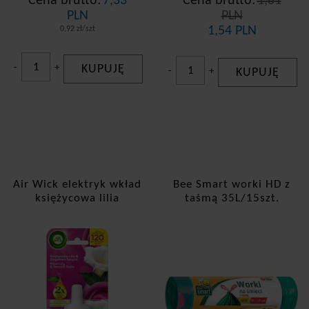
Cena brutto:
7,33
Cena brutto:
1,81
PLN
PLN
1,54 PLN
0,92 zł/szt
-
+
KUPUJĘ
-
+
KUPUJĘ
Air Wick elektryk wkład
Bee Smart worki HD z
księżycowa lilia
taśmą 35L/15szt.