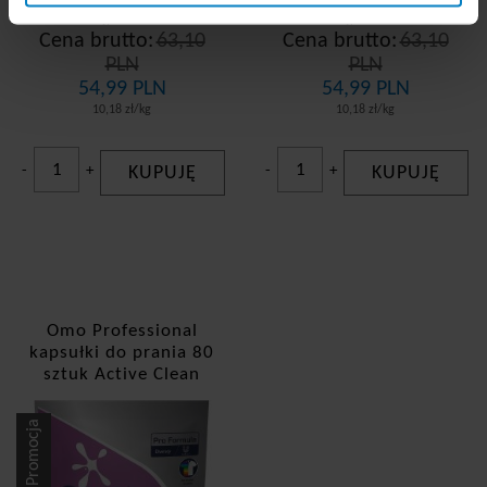
Dostępne: 59 szt.
Dostępne: 51 szt.
Cena brutto:
63,10
Cena brutto:
63,10
PLN
PLN
54,99 PLN
54,99 PLN
10,18 zł/kg
10,18 zł/kg
-
+
KUPUJĘ
-
+
KUPUJĘ
Omo Professional
kapsułki do prania 80
sztuk Active Clean
Promocja