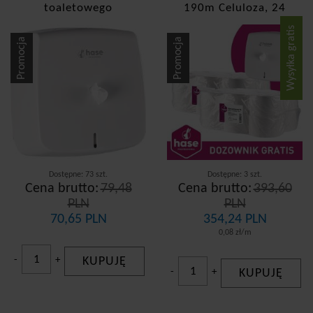
Merida
toaletowego
190m Celuloza, 24
sztuki + dozownik
Tork
Wysyłka gratis
GRATIS!
Promocja
Promocja
Dostepność
dostępny od zaraz
chwilowo brak
Surowiec
Celuloza
Dostępne: 73 szt.
Dostępne: 3 szt.
Cena brutto:
79,48
Cena brutto:
393,60
Ilość warstw
PLN
PLN
70,65 PLN
354,24 PLN
2-warstwowy
0,08 zł/m
-
+
KUPUJĘ
-
+
KUPUJĘ