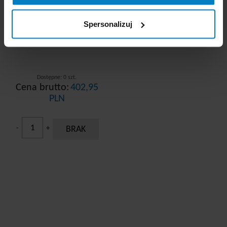
Spersonalizuj
Dostępne: 0 szt.
Cena brutto:
402,95
PLN
-
+
BRAK