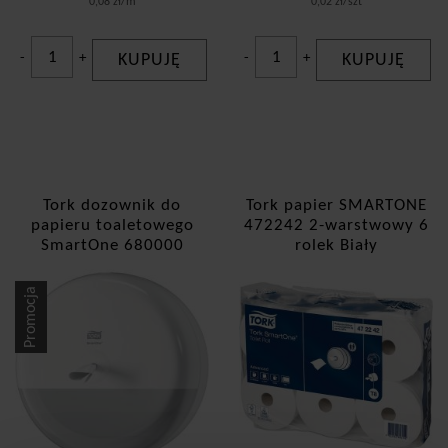
0,08 zł/m
0,02 zł/szt
-
+
KUPUJĘ
-
+
KUPUJĘ
Tork dozownik do
Tork papier SMARTONE
papieru toaletowego
472242 2-warstwowy 6
SmartOne 680000
rolek Biały
Promocja