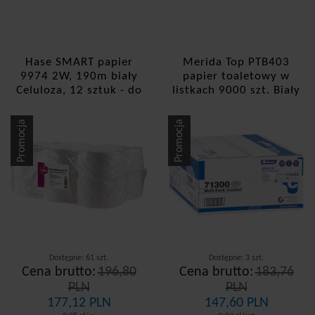
Hase SMART papier
Merida Top PTB403
9974 2W, 190m biały
papier toaletowy w
Celuloza, 12 sztuk - do
listkach 9000 szt. Biały
dozownika smart
Promocja
Promocja
Dostępne: 61 szt.
Dostępne: 3 szt.
Cena brutto:
196,80
Cena brutto:
183,76
PLN
PLN
177,12 PLN
147,60 PLN