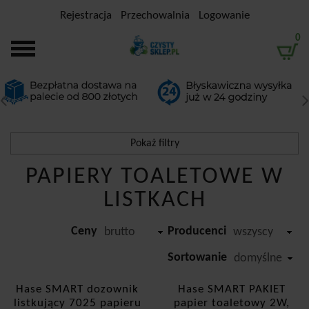
Rejestracja
Przechowalnia
Logowanie
0
Pokaż filtry
PAPIERY TOALETOWE W
Filtrowanie
LISTKACH
Przedział cenowy
Ceny
Producenci
-
brutto
wszyscy
Producent
Sortowanie
domyślne
Hase
Hase SMART dozownik
Hase SMART PAKIET
listkujący 7025 papieru
papier toaletowy 2W,