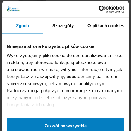
Dostępne: 1 szt.
Dostępne: 7 szt.
Cena brutto:
203,82
Cena brutto:
195,23
PLN
PLN
Zgoda
Szczegóły
O plikach cookies
147,60 PLN
0,16 zł/m
-
+
KUPUJĘ
Niniejsza strona korzysta z plików cookie
-
+
KUPUJĘ
Wykorzystujemy pliki cookie do spersonalizowania treści
i reklam, aby oferować funkcje społecznościowe i
analizować ruch w naszej witrynie. Informacje o tym, jak
korzystasz z naszej witryny, udostępniamy partnerom
społecznościowym, reklamowym i analitycznym.
Partnerzy mogą połączyć te informacje z innymi danymi
Merida Top pakiet 2x
otrzymanymi od Ciebie lub uzyskanymi podczas
papier toaletowy w
korzystania z ich usług.
listkach PTB403 +
podajnik papieru
Wysyłka gratis
BTS401
Zezwól na wszystkie