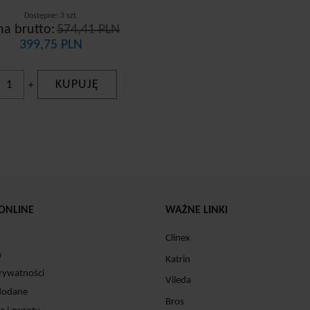
Dostępne: 3 szt.
na brutto:
574,41 PLN
399,75 PLN
KUPUJĘ
+
ONLINE
WAŻNE LINKI
Clinex
n
Katrin
prywatności
Vileda
dodane
Bros