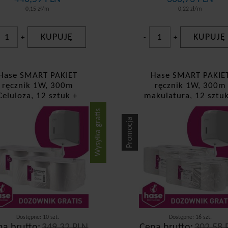
0,15 zł/m
0,22 zł/m
KUPUJĘ
KUPUJĘ
+
-
+
Hase SMART PAKIET
Hase SMART PAKIE
ręcznik 1W, 300m
ręcznik 1W, 300m
Celuloza, 12 sztuk +
makulatura, 12 sztu
dozownik GRATIS!
dozownik GRATIS!
Wysyłka gratis
Promocja
Dostępne: 10 szt.
Dostępne: 16 szt.
na brutto:
349,32 PLN
Cena brutto:
302,58 