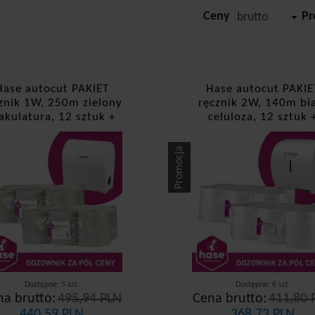
Ceny
Pr
brutto
Hase autocut PAKIET
Hase autocut PAKIE
znik 1W, 250m zielony
ręcznik 2W, 140m bi
kulatura, 12 sztuk +
celuloza, 12 sztuk 
dozownik
dozownik
Promocja
Dostępne: 5 szt.
Dostępne: 6 szt.
na brutto:
495,94 PLN
Cena brutto:
411,80 
440,59 PLN
368,73 PLN