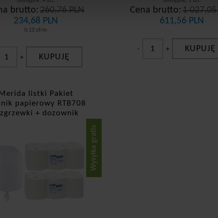
Dostępne: 4 szt.
Dostępne: 1 szt.
na brutto:
260,76 PLN
Cena brutto:
1 027,05
234,68 PLN
611,56 PLN
0,13 zł/m
KUPUJĘ
-
+
KUPUJĘ
+
Merida listki Pakiet
znik papierowy RTB708
 zgrzewki + dozownik
CHB101
Wysyłka gratis