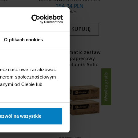
354,24 PLN
0,10 zł/m
KUPUJĘ
-
+
O plikach cookies
staw
Merida Automatic zestaw
wy
2x ręcznik papierowy
lid
RAZ301 + podajnik Solid
ołecznościowe i analizować
Cut CJB302
Wysyłka gratis
Wysyłka gratis
artnerom społecznościowym,
Promocja
anymi od Ciebie lub
ezwól na wszystkie