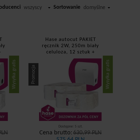
oducenci
Sortowanie
wszyscy
domyślne
T
Hase autocut PAKIET
ały
ręcznik 2W, 250m biały
+
celuloza, 12 sztuk +
dozownik
Wysyłka gratis
Wysyłka gratis
Promocja
Dostępne: 5 szt.
PLN
Cena brutto:
630,99 PLN
575,64 PLN