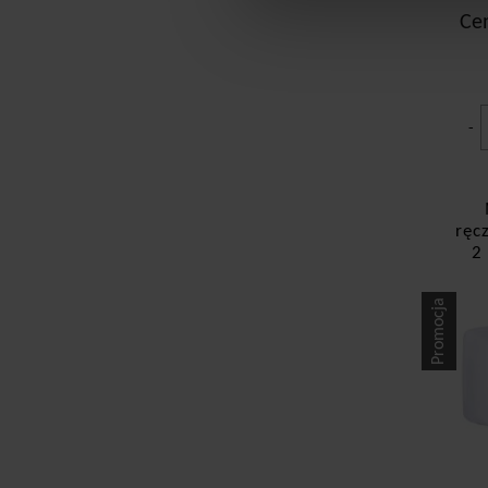
Ce
-
ręc
2
Promocja