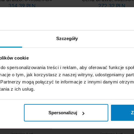
314,39 PLN
272,32 PLN
0,09 zł/m
0,08 zł/m
KUPUJĘ
KUPUJĘ
+
-
+
Szczegóły
Hase SMART PAKIET
Merida Automatic ze
cznik 2W, 150m biały,
2x ręcznik papiero
 plików cookie
celuloza, 12 sztuk +
RAB312 + podajnik So
do spersonalizowania treści i reklam, aby oferować funkcje sp
dozownik GRATIS!
Cut CJB302
ormacje o tym, jak korzystasz z naszej witryny, udostępniamy p
Promocja
Partnerzy mogą połączyć te informacje z innymi danymi otrzym
nia z ich usług.
Spersonalizuj
Z