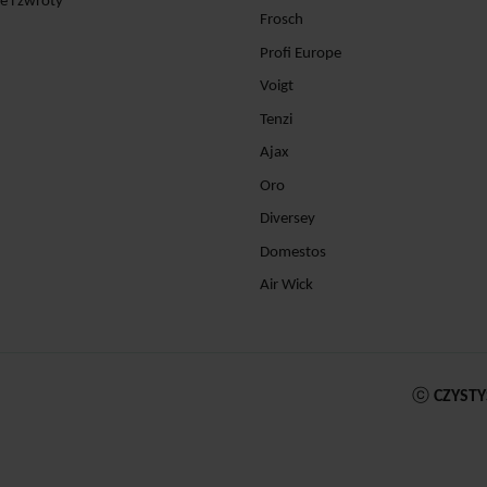
e i zwroty
Frosch
Profi Europe
Voigt
Tenzi
Ajax
Oro
Diversey
Domestos
Air Wick
ⓒ
CZYSTY