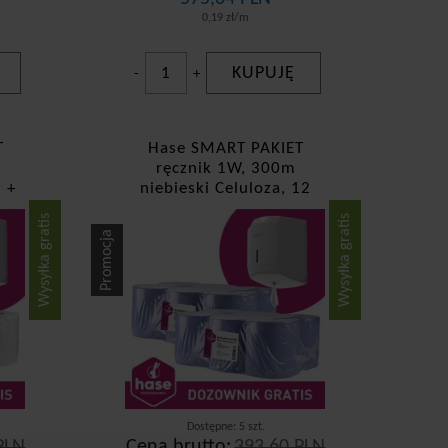
0,19 zł/m
KUPUJĘ
-
+
T
Hase SMART PAKIET
ręcznik 1W, 300m
k +
niebieski Celuloza, 12
sztuk + dozownik GRATIS!
Wysyłka gratis
Wysyłka gratis
Promocja
Dostępne: 5 szt.
PLN
Cena brutto:
393,60 PLN