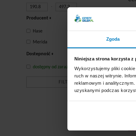
-
Producent
-
Hase
Zgoda
Merida
Dostepność
rę
Niniejsza strona korzysta z
dostępny od zaraz
Wykorzystujemy pliki cookie 
ruch w naszej witrynie. Inf
Promocja
reklamowym i analitycznym. 
uzyskanymi podczas korzysta