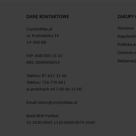
DANE KONTAKTOWE
ZAKUPY 
Dostawa
Czystysklep.pl
ul. Podmiejska 19
Regulami
19-300 Ełk
Polityka 
Ostatnio 
NIP: 848 000 13 33
Reklamacj
KRS: 0000006653
Telefon: 87 621 31 46
Telefon: 726 770 661
w godzinach od 7.00 do 15.00
Email:
biuro@czystysklep.pl
Bank BNP Paribas
31 2030 0045 1110 0000 0074 3440