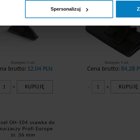
Spersonalizuj
Z
Dostępne: 5 szt.
Dostępne: 9 szt.
na brutto:
12,04 PLN
Cena brutto:
84,28 
KUPUJĘ
KUPUJĘ
+
-
+
sel OH-104 ssawka do
kurzaczy Profi Europe
śr. 36 mm