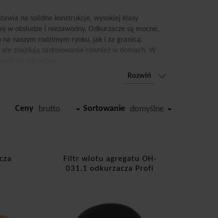
awia na solidne konstrukcje, wysokiej klasy
atwy w obsłudze i niezawodny. Odkurzacze są mocne,
o na naszym rodzimym rynku, jak i za granicą.
, ale znajdują zastosowanie również w domach. W
i worki do odpadów.
Rozwiń
dkurzaczy. Jest to produkt, który zatrzymuje nawet
Ceny
Sortowanie
brutto
domyślne
atrzymuje m.in. kurz, pyłki, roztocza, alergeny,
ltrem Hepa jest znacznie czystsze i
ch oraz podrażnień górnych dróg oddechowych. Filtry
mi lub zwierzętami. Odkurzacze z filtrem Hepa są
oka jakość powietrza m.in. w szpitalach,
cza
Filtr wlotu agregatu OH-
jach. Filtr Hepa wspomaga system filtracji poprzez
031.1 odkurzacza Profi
 Ponadto użycie filtrów zwiększa jakość sprzątania.
y. W ten sposób możesz łatwo wymienić zniszczony