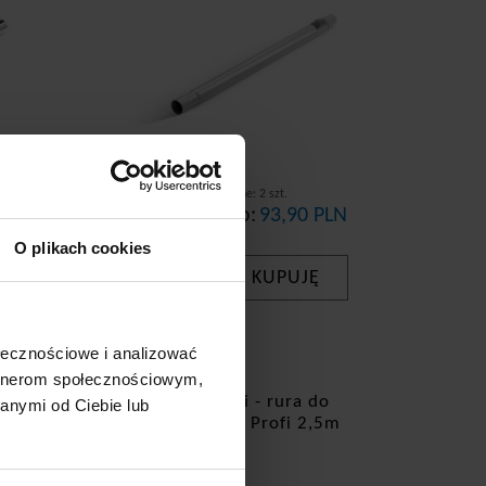
Dostępne: 2 szt.
PLN
Cena brutto:
93,90 PLN
O plikach cookies
KUPUJĘ
-
+
ołecznościowe i analizować
artnerom społecznościowym,
val
Wąż giętki - rura do
anymi od Ciebie lub
odkurzaczy Profi 2,5m