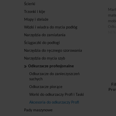
Ścierki
Mark
Trzonki i kije
mate
Mopy i stelaże
mobi
Odku
Wózki i wiadra do mycia podłóg
tej 
Narzędzia do zamiatania
Fi
Ściągaczki do podłogi
Narzędzia do ręcznego szorowania
Isto
99,9
Narzędzia do mycia szyb
bakt
Odkurzacze profesjonalne
bezp
Odkurzacze do zanieczyszczeń
są p
suchych
takż
Fi
przy
Odkurzacze piorące
Pro
zatr
Worki do odkurzaczy Profi i Taski
Cz
Akcesoria do odkurzaczy Profi
Pady maszynowe
W te