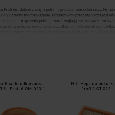
a Profi jest dobrze znanym polskim producentem odkurzaczy. Firma st
riały i praktyczne rozwiązania. Produkowany przez nią sprzęt jest ł
lne i ciche. Urządzenia polskiej marki znajdują zastosowanie zarówn
rzacze są przeznaczone przede wszystkim do profesjonalnego użytku
kategorii znajdziesz akcesoria do odkurzaczy Profi m.in. ssawki, rury 
ltry Hepa do odkurzaczy Profi
tnymi produktami są filtry Hepa (High Efficiency Particulate Air) do o
7% cząstek o wielkości ≥ 0,3 mikrona. Oznacza to, że filtr skutecznie z
erie oraz cząstki smogu. Powietrze wydmuchiwane przez odkurzacz z fi
ieczniejsze. Filtr minimalizuje ryzyko wystąpienia reakcji alergiczny
olecane do domów alergików i astmatyków oraz rodzin z małymi dzieć
e wykorzystywane w placówkach, w których ogromne znaczenie ma wys
ltr Epa do odkurzacza
Filtr Hepa do odkurza
chodniach, gabinetach lekarskich, ale też przedszkolach czy restaurac
fi 5 i Profi 6 OM-020.1
Profi 3 OT-012
zymanie mikropyłu, który mógłby przedostać się do silnika urządzenia.
ęści do odkurzaczy Profi
j kategorii znajdziesz także wszystkie potrzebne części do odkurzacz