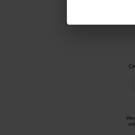
Ce
-
Wes
od