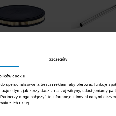
Dostępne: 6 szt.
Dostępne: 7 szt.
na brutto:
62,61 PLN
Cena brutto:
37,07 
Szczegóły
KUPUJĘ
KUPUJĘ
+
-
+
 plików cookie
do spersonalizowania treści i reklam, aby oferować funkcje sp
ormacje o tym, jak korzystasz z naszej witryny, udostępniamy p
awka mała OH-074 do
Ssawko - szczotka Spi
Partnerzy mogą połączyć te informacje z innymi danymi otrzym
kurzaczy Profi Europe
OH-113
nia z ich usług.