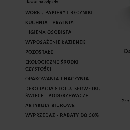
Kosze na odpady
elem
Meta
WORKI, PAPIERY I RĘCZNIKI
sprz
wydł
KUCHNIA I PRALNIA
wygo
HIGIENA OSOBISTA
odks
odku
WYPOSAŻENIE ŁAZIENEK
całk
Ce
POZOSTAŁE
EKOLOGICZNE ŚRODKI
-
CZYSTOŚCI
OPAKOWANIA I NACZYNIA
DEKORACJA STOŁU, SERWETKI,
ŚWIECE I PODGRZEWACZE
Pro
ARTYKUŁY BIUROWE
WYPRZEDAŻ - RABATY DO 50%