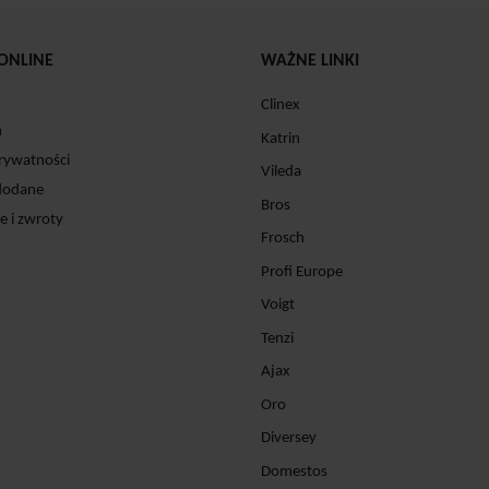
ONLINE
WAŻNE LINKI
Clinex
n
Katrin
prywatności
Vileda
dodane
Bros
e i zwroty
Frosch
Profi Europe
Voigt
Tenzi
Ajax
Oro
Diversey
Domestos