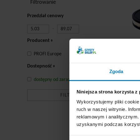
Filtrowanie
Przedział cenowy
-
Producent
PROFI Europe
Ce
Dostepność
Zgoda
dostępny od zaraz
-
Niniejsza strona korzysta z
Wykorzystujemy pliki cookie 
ruch w naszej witrynie. Inf
Ss
reklamowym i analitycznym. 
od
uzyskanymi podczas korzysta