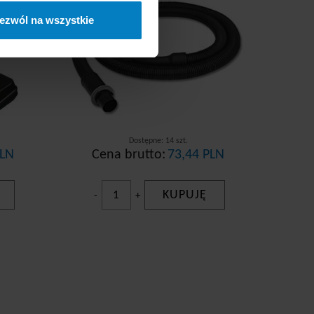
ezwól na wszystkie
Dostępne: 14 szt.
PLN
Cena brutto:
73,44 PLN
KUPUJĘ
-
+