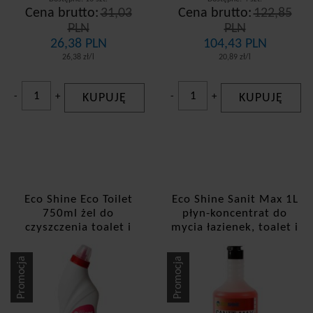
Cena brutto:
31,03
Cena brutto:
122,85
PLN
PLN
26,38 PLN
104,43 PLN
26,38 zł/l
20,89 zł/l
-
+
KUPUJĘ
-
+
KUPUJĘ
Eco Shine Eco Toilet
Eco Shine Sanit Max 1L
750ml żel do
płyn-koncentrat do
czyszczenia toalet i
mycia łazienek, toalet i
sanitariatów
sanitariatów
Promocja
Promocja