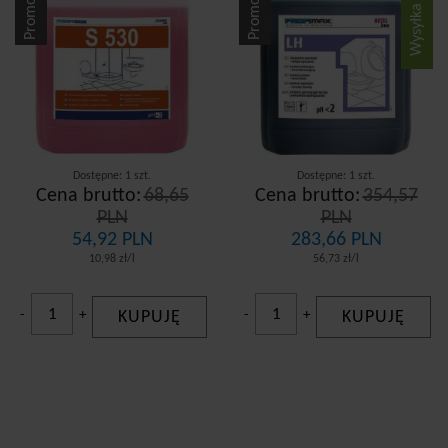
Wysyłka gratis
Promocja
Promocja
Dostępne: 1 szt.
Dostępne: 1 szt.
Cena brutto:
68,65
Cena brutto:
354,57
PLN
PLN
54,92 PLN
283,66 PLN
10,98 zł/l
56,73 zł/l
-
+
KUPUJĘ
-
+
KUPUJĘ