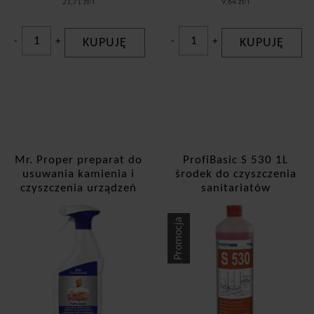
21,71 zł/l
9,64 zł/l
-
+
KUPUJĘ
-
+
KUPUJĘ
Mr. Proper preparat do
ProfiBasic S 530 1L
usuwania kamienia i
środek do czyszczenia
czyszczenia urządzeń
sanitariatów
sanitarnych 800ml
spray
Promocja