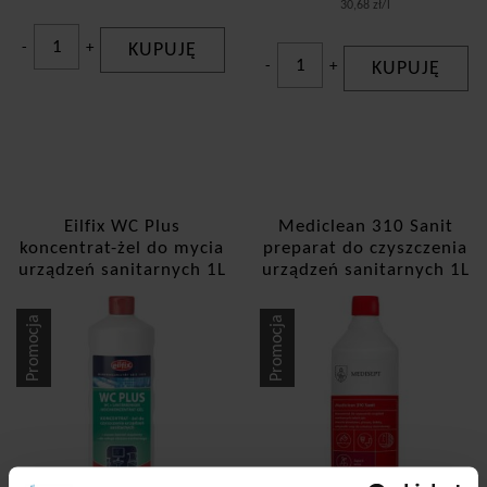
30,68 zł/l
-
+
KUPUJĘ
-
+
KUPUJĘ
Eilfix WC Plus
Mediclean 310 Sanit
koncentrat-żel do mycia
preparat do czyszczenia
urządzeń sanitarnych 1L
urządzeń sanitarnych 1L
Wiśnia
Promocja
Promocja