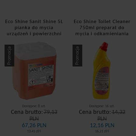
Eco Shine Sanit Shine 5L
Eco Shine Toilet Cleaner
pianka do mycia
750ml preparat do
urządzeń i powierzchni
mycia i odkamieniania
sanitarnych
toalet
Promocja
Promocja
Dostępne: 8 szt.
Dostępne: 16 szt.
Cena brutto:
79,13
Cena brutto:
14,32
PLN
PLN
67,26 PLN
12,16 PLN
13,45 zł/l
16,21 zł/l