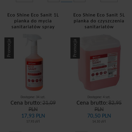
Clinex
Diversey
Eco Shine Eco Sanit 1L
Eco Shine Eco Sanit 5L
pianka do mycia
pianka do czyszczenia
Dolphin
sanitariatów spray
sanitariatów
Eco Shine
Promocja
Promocja
Eilfix
Hase
Lakma Professional
MediSept
Merida
Procter Professional
Dostępne: 34 szt.
Dostępne: 4 szt.
Cena brutto:
21,09
Cena brutto:
82,95
Swish
PLN
PLN
17,93 PLN
70,50 PLN
Tenzi
17,93 zł/l
14,10 zł/l
Voigt