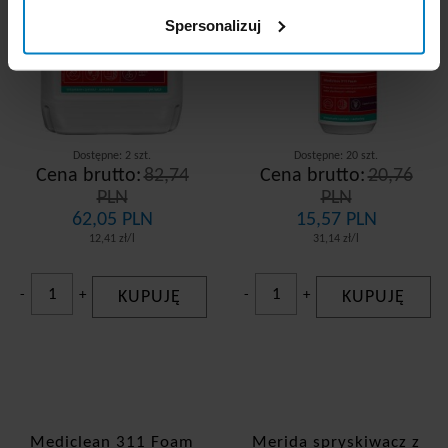
Spersonalizuj
Dostępne: 2 szt.
Dostępne: 20 szt.
Cena brutto:
82,74
Cena brutto:
20,76
PLN
PLN
62,05 PLN
15,57 PLN
12,41 zł/l
31,14 zł/l
-
+
KUPUJĘ
-
+
KUPUJĘ
Mediclean 311 Foam
Merida spryskiwacz z