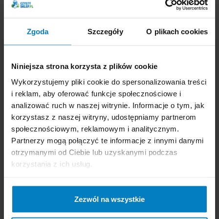
Dostępne: 9 szt.
Dostępne: 5 szt.
Cena brutto:
28,19
Cena brutto:
20,95
Zgoda
Szczegóły
O plikach cookies
PLN
PLN
23,96 PLN
15,71 PLN
15,71 zł/l
Niniejsza strona korzysta z plików cookie
-
+
KUPUJĘ
Wykorzystujemy pliki cookie do spersonalizowania treści
-
+
KUPUJĘ
i reklam, aby oferować funkcje społecznościowe i
analizować ruch w naszej witrynie. Informacje o tym, jak
korzystasz z naszej witryny, udostępniamy partnerom
społecznościowym, reklamowym i analitycznym.
Partnerzy mogą połączyć te informacje z innymi danymi
otrzymanymi od Ciebie lub uzyskanymi podczas
Mediclean 310 Sanit
Mediclean 311 Foam
korzystania z ich usług.
preparat do czyszczenia
pianka do mycia
urządzeń sanitarnych 5L
urządzeń sanitarnych
Wiśnia
500ml Czarne
Winogrona
Zezwól na wszystkie
Promocja
Promocja