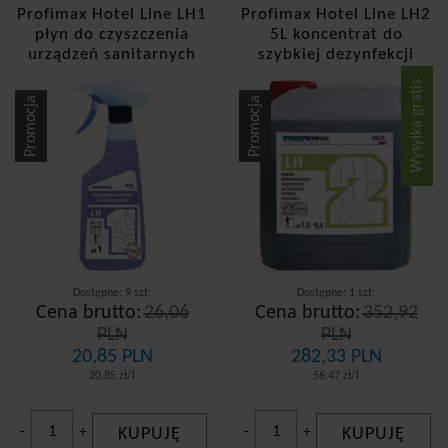
Profimax Hotel Line LH1
Profimax Hotel Line LH2
płyn do czyszczenia
5L koncentrat do
urządzeń sanitarnych
szybkiej dezynfekcji
500ml
łazienki 5L
Wysyłka gratis
Promocja
Promocja
Dostępne: 9 szt.
Dostępne: 1 szt.
Cena brutto:
26,06
Cena brutto:
352,92
PLN
PLN
20,85 PLN
282,33 PLN
20,85 zł/l
56,47 zł/l
-
+
KUPUJĘ
-
+
KUPUJĘ