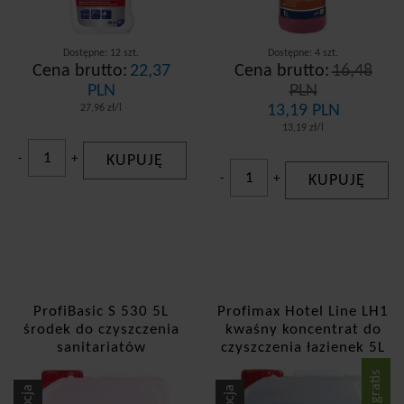
Dostępne: 12 szt.
Dostępne: 4 szt.
Cena brutto:
22,37
Cena brutto:
16,48
PLN
PLN
13,19 PLN
27,96 zł/l
13,19 zł/l
-
+
KUPUJĘ
-
+
KUPUJĘ
ProfiBasic S 530 5L
Profimax Hotel Line LH1
środek do czyszczenia
kwaśny koncentrat do
sanitariatów
czyszczenia łazienek 5L