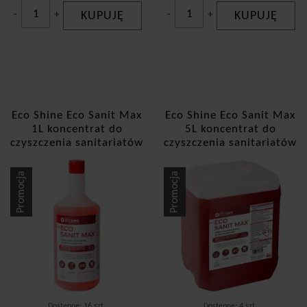
-
Voigt Horecaline
+
KUPUJĘ
-
+
KUPUJĘ
Yplon
Dostepność
dostępny od zaraz
Eco Shine Eco Sanit Max
Eco Shine Eco Sanit Max
chwilowo brak
1L koncentrat do
5L koncentrat do
czyszczenia sanitariatów
czyszczenia sanitariatów
Rodzaj zasobnika
Promocja
Promocja
Butelka
Kanister
Dostępne: 16 szt.
Dostępne: 4 szt.