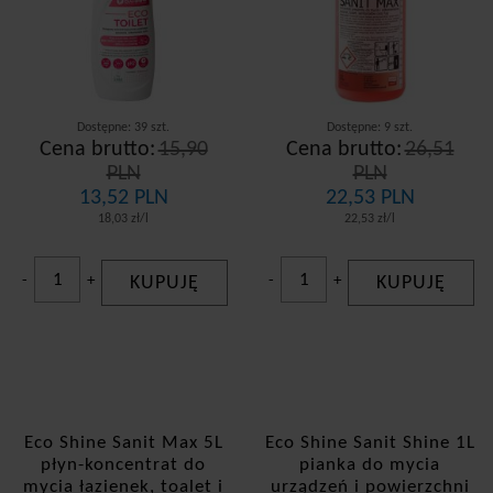
Dostępne: 39 szt.
Dostępne: 9 szt.
Cena brutto:
15,90
Cena brutto:
26,51
PLN
PLN
13,52 PLN
22,53 PLN
18,03 zł/l
22,53 zł/l
-
+
KUPUJĘ
-
+
KUPUJĘ
Eco Shine Sanit Max 5L
Eco Shine Sanit Shine 1L
płyn-koncentrat do
pianka do mycia
mycia łazienek, toalet i
urządzeń i powierzchni