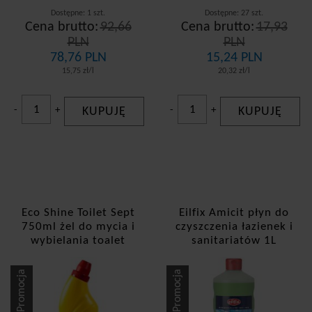
Dostępne: 1 szt.
Dostępne: 27 szt.
Cena brutto:
92,66
Cena brutto:
17,93
PLN
PLN
78,76 PLN
15,24 PLN
15,75 zł/l
20,32 zł/l
-
+
KUPUJĘ
-
+
KUPUJĘ
Eco Shine Toilet Sept
Eilfix Amicit płyn do
750ml żel do mycia i
czyszczenia łazienek i
wybielania toalet
sanitariatów 1L
Promocja
Promocja