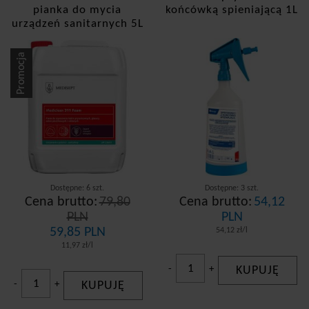
pianka do mycia
końcówką spieniającą 1L
urządzeń sanitarnych 5L
Czarne Winogrona
Promocja
Dostępne: 6 szt.
Dostępne: 3 szt.
Cena brutto:
79,80
Cena brutto:
54,12
PLN
PLN
59,85 PLN
54,12 zł/l
11,97 zł/l
-
+
KUPUJĘ
-
+
KUPUJĘ