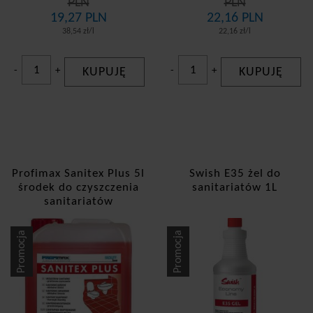
PLN
PLN
19,27 PLN
22,16 PLN
38,54 zł/l
22,16 zł/l
-
+
KUPUJĘ
-
+
KUPUJĘ
Profimax Sanitex Plus 5l
Swish E35 żel do
środek do czyszczenia
sanitariatów 1L
sanitariatów
Promocja
Promocja