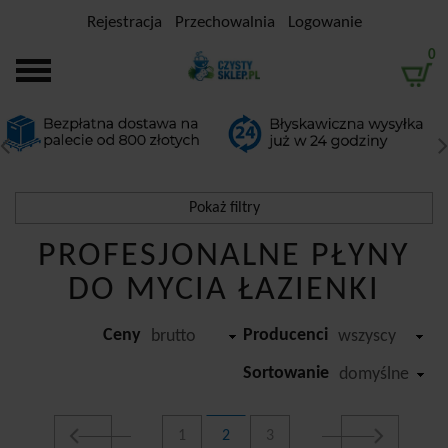
Rejestracja
Przechowalnia
Logowanie
0
Pokaż filtry
PROFESJONALNE PŁYNY
Filtrowanie
DO MYCIA ŁAZIENKI
Przedział cenowy
Ceny
Producenci
-
brutto
wszyscy
Producent
Sortowanie
domyślne
Cillit / Cillit Bang
1
2
3