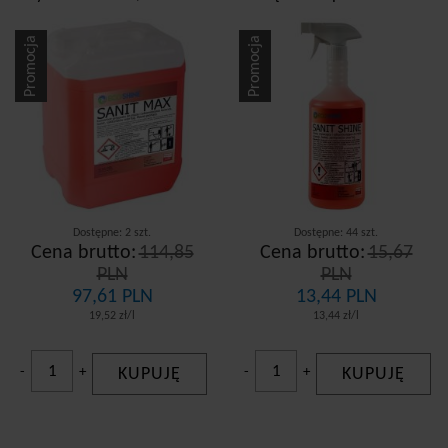
sanitariatów
sanitarnych spray
Promocja
Promocja
Dostępne: 2 szt.
Dostępne: 44 szt.
Cena brutto:
114,85
Cena brutto:
15,67
PLN
PLN
97,61 PLN
13,44 PLN
19,52 zł/l
13,44 zł/l
-
+
KUPUJĘ
-
+
KUPUJĘ