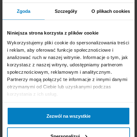
Dostępne: 53 szt.
Dostępne: 27 szt.
Cena brutto:
1,94
Cena brutto:
8,07
Zgoda
Szczegóły
O plikach cookies
PLN
PLN
0,65 zł/szt
1,61 zł/szt
Niniejsza strona korzysta z plików cookie
-
+
KUPUJĘ
-
+
KUPUJĘ
Wykorzystujemy pliki cookie do spersonalizowania treści
i reklam, aby oferować funkcje społecznościowe i
analizować ruch w naszej witrynie. Informacje o tym, jak
korzystasz z naszej witryny, udostępniamy partnerom
społecznościowym, reklamowym i analitycznym.
Partnerzy mogą połączyć te informacje z innymi danymi
otrzymanymi od Ciebie lub uzyskanymi podczas
Cluo ścierki uniwersalne
Cluo ścierki domowe
korzystania z ich usług.
chłonne 10szt.
3szt. 35x35cm
Zezwól na wszystkie
Spersonalizuj