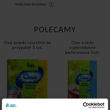
Dodaj nowy komentarz
POLECAMY
Cluo ścierki szorstkie do
Cluo ścierki
przypaleń 3 szt.
superchłonne
perforowane 5szt.