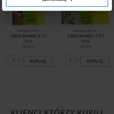
Dostępne: 97 szt.
Dostępne: 683 szt.
Cena brutto:
8,92
Cena brutto:
2,93
PLN
PLN
0,89 zł/szt
0,98 zł/szt
-
+
KUPUJĘ
-
+
KUPUJĘ
KLIENCI KTÓRZY KUPILI