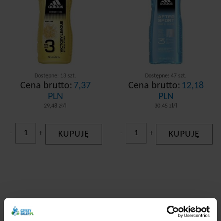
Dostępne: 13 szt.
Dostępne: 47 szt.
Cena brutto:
7,37
Cena brutto:
12,18
PLN
PLN
29,48 zł/l
30,45 zł/l
-
+
KUPUJĘ
-
+
KUPUJĘ
Adidas żel pod prysznic
Adidas żel pod prysznic