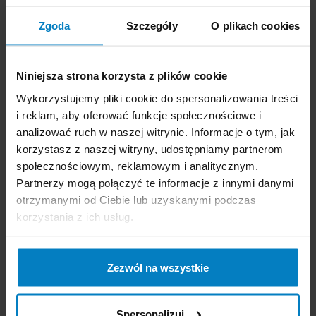
Men Victory League
męski 400ml Champions
400ml
League Star
Zgoda
Szczegóły
O plikach cookies
Niniejsza strona korzysta z plików cookie
Wykorzystujemy pliki cookie do spersonalizowania treści
i reklam, aby oferować funkcje społecznościowe i
analizować ruch w naszej witrynie. Informacje o tym, jak
korzystasz z naszej witryny, udostępniamy partnerom
społecznościowym, reklamowym i analitycznym.
Partnerzy mogą połączyć te informacje z innymi danymi
Dostępne: 35 szt.
Dostępne: 0 szt.
otrzymanymi od Ciebie lub uzyskanymi podczas
Cena brutto:
12,18
Cena brutto:
12,18
korzystania z ich usług.
PLN
PLN
30,45 zł/l
30,45 zł/l
Zezwól na wszystkie
-
+
KUPUJĘ
-
+
BRAK
Spersonalizuj