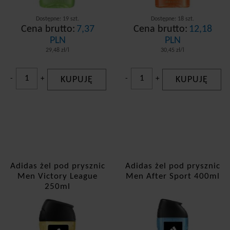
Dostępne: 19 szt.
Dostępne: 18 szt.
Cena brutto:
7,37
Cena brutto:
12,18
PLN
PLN
29,48 zł/l
30,45 zł/l
-
+
KUPUJĘ
-
+
KUPUJĘ
Adidas żel pod prysznic
Adidas żel pod prysznic
Men Victory League
Men After Sport 400ml
250ml