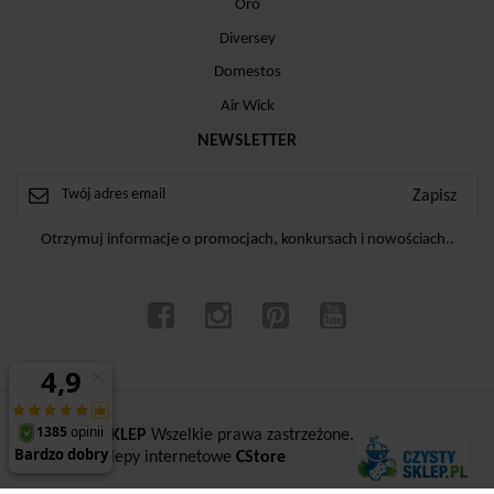
Oro
Diversey
Domestos
Air Wick
NEWSLETTER
Otrzymuj informacje o promocjach, konkursach i nowościach..
ⓒ
CZYSTYSKLEP
Wszelkie prawa zastrzeżone.
Sklepy internetowe
CStore