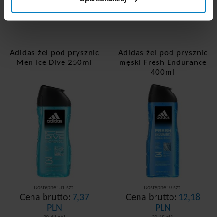
Adidas żel pod prysznic
Adidas żel pod prysznic
Men Ice Dive 250ml
męski Fresh Endurance
400ml
Dostępne: 31 szt.
Dostępne: 0 szt.
Cena brutto:
7,37
Cena brutto:
12,18
PLN
PLN