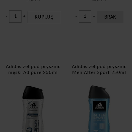
29,48 zł/l
30,45 zł/l
-
+
KUPUJĘ
-
+
BRAK
Adidas żel pod prysznic
Adidas żel pod prysznic
męski Adipure 250ml
Men After Sport 250ml