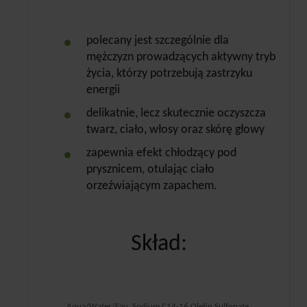
polecany jest szczególnie dla
mężczyzn prowadzących aktywny tryb
życia, którzy potrzebują zastrzyku
energii
delikatnie, lecz skutecznie oczyszcza
twarz, ciało, włosy oraz skórę głowy
zapewnia efekt chłodzący pod
prysznicem, otulając ciało
orzeźwiającym zapachem.
Skład:
Aqua/Water/Eau, Sodium C14-16 Olefin Sulfonate,