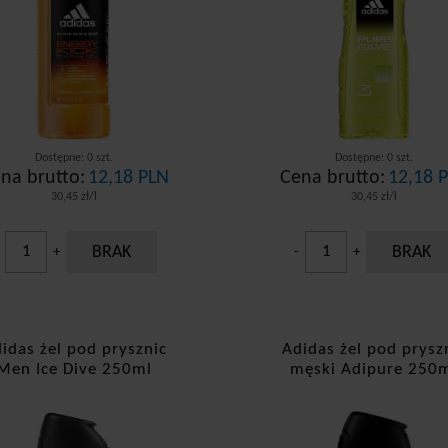
Dostępne: 0 szt.
Dostępne: 0 szt.
na brutto:
12,18 PLN
Cena brutto:
12,18 
30,45 zł/l
30,45 zł/l
BRAK
BRAK
+
-
+
idas żel pod prysznic
Adidas żel pod prysz
Men Ice Dive 250ml
męski Adipure 250