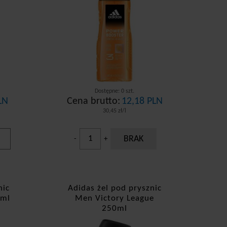
Dostępne: 0 szt.
LN
Cena brutto:
12,18 PLN
30,45 zł/l
BRAK
-
+
nic
Adidas żel pod prysznic
0ml
Men Victory League
250ml