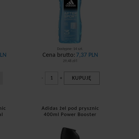
Dostępne: 14 szt.
PLN
Cena brutto:
7,37 PLN
29,48 zł/l
KUPUJĘ
-
+
nic
Adidas żel pod prysznic
ml
400ml Power Booster