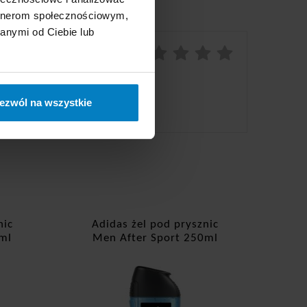
artnerom społecznościowym,
anymi od Ciebie lub
Ocena:
10/10
ezwól na wszystkie
nic
Adidas żel pod prysznic
ml
Men After Sport 250ml