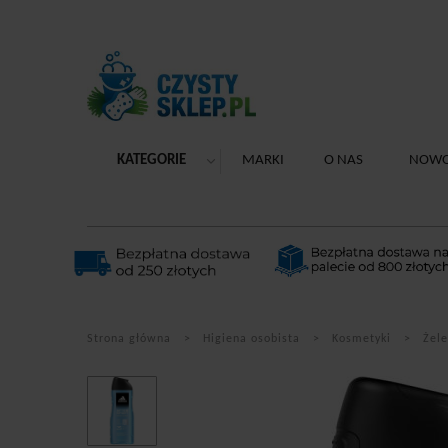
KATEGORIE
MARKI
O NAS
NOWO
Strona główna
Higiena osobista
Kosmetyki
Żele