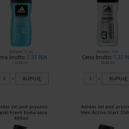
Dostępne: 31 szt.
Dostępne: 9 szt.
ena brutto:
7,37 PLN
Cena brutto:
7,37 P
29,48 zł/l
29,48 zł/l
KUPUJĘ
KUPUJĘ
+
-
+
idas żel pod prysznic
Adidas żel pod prysz
ęski Fresh Endurance
Men Active Start 25
400ml