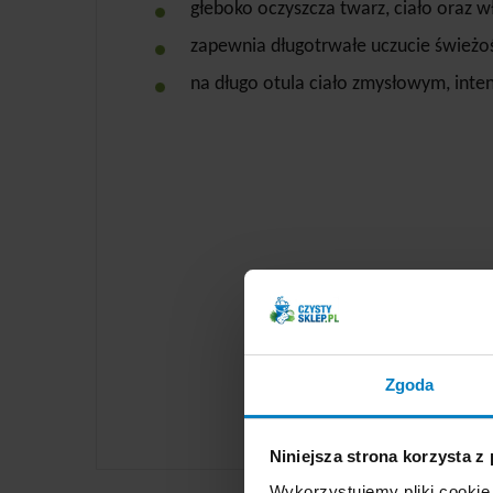
głeboko oczyszcza twarz, ciało oraz w
zapewnia długotrwałe uczucie świeżoś
na długo otula ciało zmysłowym, in
Zgoda
Niniejsza strona korzysta z
Wykorzystujemy pliki cookie 