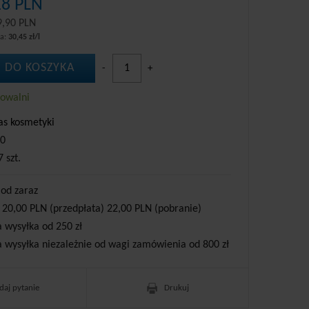
18 PLN
9,90 PLN
wa:
30,45 zł/l
 DO KOSZYKA
-
+
howalni
as kosmetyki
0
7 szt.
 od zaraz
 20,00 PLN (przedpłata) 22,00 PLN (pobranie)
wysyłka od 250 zł
wysyłka niezależnie od wagi zamówienia od 800 zł
daj pytanie
Drukuj