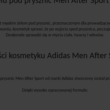
elu pod prysznic Men After Sport
est męskim żelem pod prysznic, przeznaczonym dla prowadzącyc
waniu, kosmetyk sprawi, że po wyjsciu spod prysznica, poczuj
Doskonale sprawdzi się w myciu ciała, twarzy i włosów.
ci kosmetyku Adidas Men After 
 prysznic Men After Sport od marki Adidas stworzony został 
Dzięki wysoko opracowanej formule: