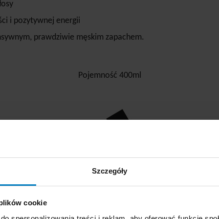
łosy
ci i pozytywnej energii
tensywnym, prawdziwie męskim zapachem.
Pojemność 400ml
Szczegóły
 plików cookie
do spersonalizowania treści i reklam, aby oferować funkcje sp