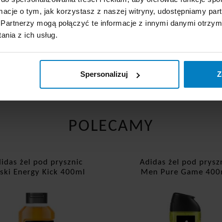
ormacje o tym, jak korzystasz z naszej witryny, udostępniamy p
 400ml
Partnerzy mogą połączyć te informacje z innymi danymi otrzym
nia z ich usług.
Spersonalizuj
Z
POLECAMY
idas żel pod prysznic
Adidas żel pod prysz
ski Energy Kick 400ml
Men Pure Game 400