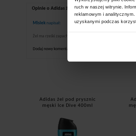
ruch w naszej witrynie. Inf
Opinie o Adidas żel pod prysznic Men After Sport
reklamowym i analitycznym. 
uzyskanymi podczas korzysta
Misiek
napisał:
Żel ma rześki zapach, sprawdza się na codzień.
Dodaj nowy komentarz
Adidas żel pod prysznic
Ad
męski Ice Dive 400ml
mę