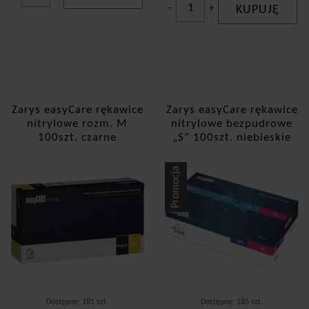
-
+
KUPUJĘ
Zarys easyCare rękawice
Zarys easyCare rękawice
nitrylowe rozm. M
nitrylowe bezpudrowe
100szt. czarne
„S” 100szt. niebieskie
Promocja
Dostępne: 181 szt.
Dostępne: 185 szt.