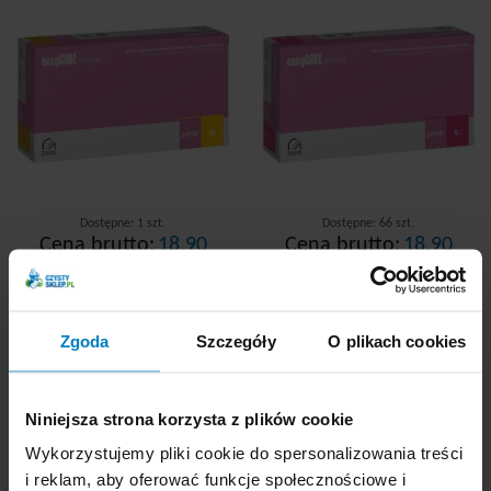
Dostępne: 1 szt.
Dostępne: 66 szt.
Cena brutto:
18,90
Cena brutto:
18,90
PLN
PLN
0,19 zł/szt
0,19 zł/szt
Zgoda
Szczegóły
O plikach cookies
-
+
KUPUJĘ
-
+
KUPUJĘ
Niniejsza strona korzysta z plików cookie
Wykorzystujemy pliki cookie do spersonalizowania treści
i reklam, aby oferować funkcje społecznościowe i