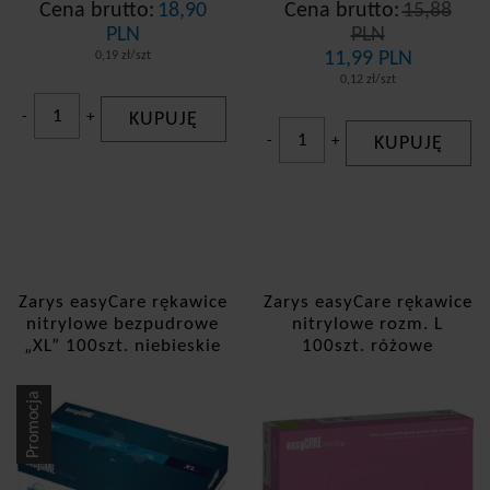
Cena brutto:
18,90
Cena brutto:
15,88
PLN
PLN
11,99 PLN
0,19 zł/szt
0,12 zł/szt
-
+
KUPUJĘ
-
+
KUPUJĘ
Zarys easyCare rękawice
Zarys easyCare rękawice
nitrylowe bezpudrowe
nitrylowe rozm. L
„XL” 100szt. niebieskie
100szt. różowe
Promocja