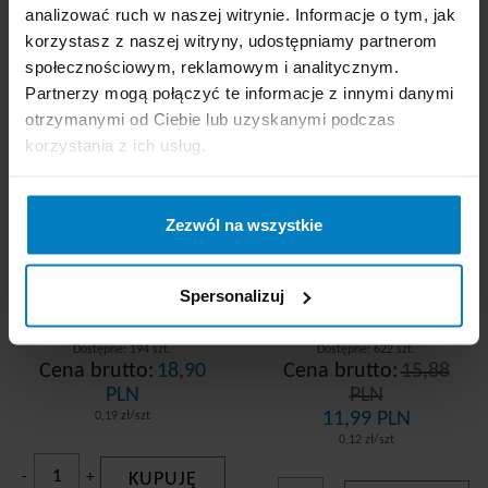
analizować ruch w naszej witrynie. Informacje o tym, jak
korzystasz z naszej witryny, udostępniamy partnerom
Zarys easyCare rękawice
Zarys easyCare rękawice
społecznościowym, reklamowym i analitycznym.
nitrylowe rozm. S
nitrylowe bezpudrowe
100szt. czarne
„L” 100szt. niebieskie
Partnerzy mogą połączyć te informacje z innymi danymi
otrzymanymi od Ciebie lub uzyskanymi podczas
Promocja
korzystania z ich usług.
Zezwól na wszystkie
Spersonalizuj
Dostępne: 194 szt.
Dostępne: 622 szt.
Cena brutto:
18,90
Cena brutto:
15,88
PLN
PLN
11,99 PLN
0,19 zł/szt
0,12 zł/szt
-
+
KUPUJĘ