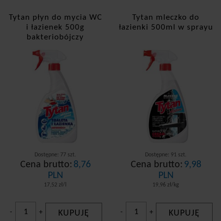
Tytan płyn do mycia WC
Tytan mleczko do
i łazienek 500g
łazienki 500ml w sprayu
bakteriobójczy
Dostępne: 77 szt.
Dostępne: 91 szt.
Cena brutto:
8,76
Cena brutto:
9,98
PLN
PLN
17,52 zł/l
19,96 zł/kg
-
+
KUPUJĘ
-
+
KUPUJĘ