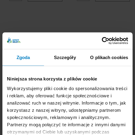
Tytan Anty Kamień
Tytan do mycia łazienek
pianka do mycia
w sprayu 500g
Zgoda
Szczegóły
O plikach cookies
łazienek 500g
Niniejsza strona korzysta z plików cookie
Wykorzystujemy pliki cookie do spersonalizowania treści
i reklam, aby oferować funkcje społecznościowe i
analizować ruch w naszej witrynie. Informacje o tym, jak
korzystasz z naszej witryny, udostępniamy partnerom
społecznościowym, reklamowym i analitycznym.
Partnerzy mogą połączyć te informacje z innymi danymi
Dostępne: 62 szt.
Dostępne: 146 szt.
otrzymanymi od Ciebie lub uzyskanymi podczas