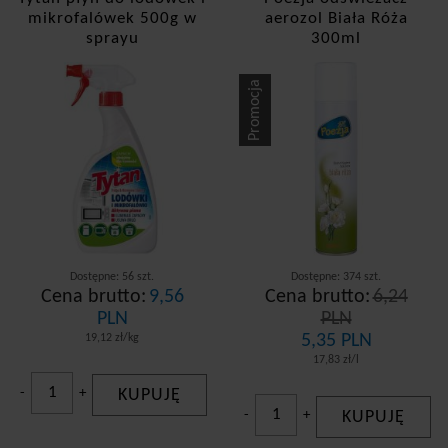
mikrofalówek 500g w
aerozol Biała Róża
sprayu
300ml
Promocja
Dostępne: 56 szt.
Dostępne: 374 szt.
Cena brutto:
9,56
Cena brutto:
6,24
PLN
PLN
5,35 PLN
19,12 zł/kg
17,83 zł/l
-
+
KUPUJĘ
-
+
KUPUJĘ