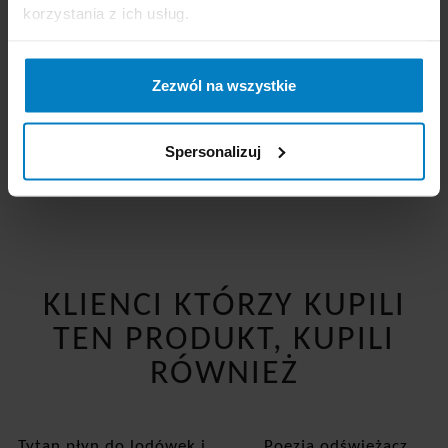
Cena brutto:
9,98
Cena brutto:
8,76
korzystania z ich usług.
PLN
PLN
19,96 zł/kg
17,52 zł/kg
Zezwól na wszystkie
-
+
KUPUJĘ
-
+
KUPUJĘ
Spersonalizuj
KLIENCI KTÓRZY KUPILI
TEN PRODUKT, KUPILI
RÓWNIEŻ
Tytan płyn do lodówek i
Poezja odświeżacz