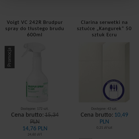
Voigt VC 242R Brudpur
Clarina serwetki na
spray do tłustego brudu
sztućce „Kangurek” 50
600ml
sztuk Ecru
Promocja
Dostępne: 172 szt.
Dostępne: 43 szt.
Cena brutto:
15,34
Cena brutto:
10,49
PLN
PLN
14,76 PLN
0,21 zł/szt
24,60 zł/l