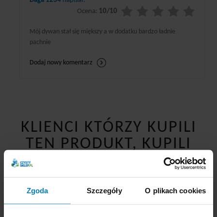
Daga 1234
napisał:
Ocena:
10/10
Mój dywan stał się miększy a w dodatku bardzo ładnie
pachnie
Dodaj nowy komentarz
KLIENCI KTÓRZY KUPILI
TEN PRODUKT, KUPILI
RÓWNIEŻ
Zgoda
Szczegóły
O plikach cookies
Chwilka papier
Jan Niezbędny worki do
toaletowy 3-war. 15m, 8
segregacji 35L/20szt. na
rolek rumiankowy
papier