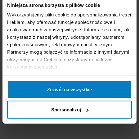
Niniejsza strona korzysta z plików cookie
Wykorzystujemy pliki cookie do spersonalizowania treści
i reklam, aby oferować funkcje społecznościowe i
analizować ruch w naszej witrynie. Informacje o tym, jak
korzystasz z naszej witryny, udostępniamy partnerom
społecznościowym, reklamowym i analitycznym.
Partnerzy mogą połączyć te informacje z innymi danymi
otrzymanymi od Ciebie lub uzyskanymi podczas
korzystania z ich usług.
Dostępne: 660 szt.
Dostępne: 63 szt.
Cena brutto:
9,47
Cena brutto:
5,46
PLN
PLN
Zezwól na wszystkie
1,18 zł/szt
0,27 zł/szt
-
+
KUPUJĘ
-
+
KUPUJĘ
Spersonalizuj