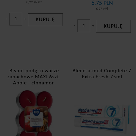
6,75 PLN
0,22 zł/szt
6,75 zł/l
-
+
KUPUJĘ
-
+
KUPUJĘ
Bispol podgrzewacze
Blend-a-med Complete 7
zapachowe MAXI 6szt.
Extra Fresh 75ml
Apple - cinnamon