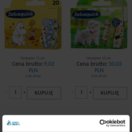
Dostępne: 11 szt.
Dostępne: 15 szt.
Cena brutto:
9,02
Cena brutto:
10,03
PLN
PLN
0,45 zł/szt
0,50 zł/szt
-
+
KUPUJĘ
-
+
KUPUJĘ