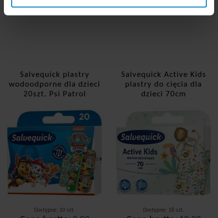
Salvequick plastry
Salvequick Active Kids
wodoodporne dla dzieci
plastry do cięcia dla
20szt. Psi Patrol
dzieci 70cm
Dostępne: 10 szt.
Dostępne: 18 szt.