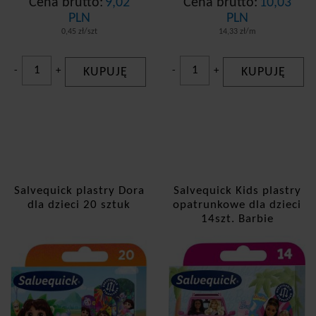
Cena brutto:
9,02
Cena brutto:
10,03
PLN
PLN
0,45 zł/szt
14,33 zł/m
-
+
KUPUJĘ
-
+
KUPUJĘ
Salvequick plastry Dora
Salvequick Kids plastry
dla dzieci 20 sztuk
opatrunkowe dla dzieci
14szt. Barbie