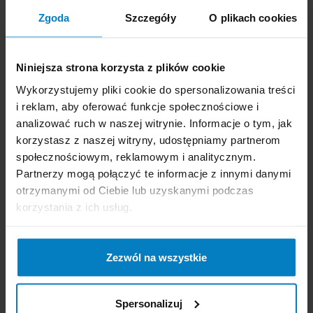
Zgoda
Szczegóły
O plikach cookies
Salvequick Kids plastry
Salvequick plastry
opatrunkowe Sonic
opatrunkowe Pokemon
20szt.
dla dzieci 20 sztuk
Niniejsza strona korzysta z plików cookie
Wykorzystujemy pliki cookie do spersonalizowania treści
i reklam, aby oferować funkcje społecznościowe i
analizować ruch w naszej witrynie. Informacje o tym, jak
korzystasz z naszej witryny, udostępniamy partnerom
społecznościowym, reklamowym i analitycznym.
Partnerzy mogą połączyć te informacje z innymi danymi
otrzymanymi od Ciebie lub uzyskanymi podczas
korzystania z ich usług.
Dostępne: 12 szt.
Dostępne: 58 szt.
Cena brutto:
9,02
Cena brutto:
5,29
PLN
PLN
Zezwól na wszystkie
0,45 zł/szt
0,26 zł/szt
-
+
KUPUJĘ
-
+
KUPUJĘ
Spersonalizuj