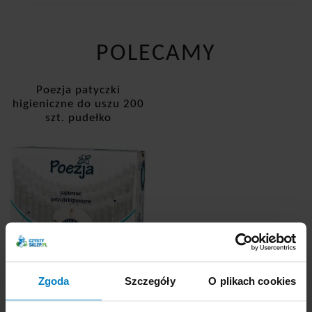
POLECAMY
Poezja patyczki
higieniczne do uszu 200
szt. pudełko
Zgoda
Szczegóły
O plikach cookies
Dostępne: 514 szt.
Cena brutto:
4,27