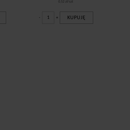
0,52 zł/szt
KUPUJĘ
-
+