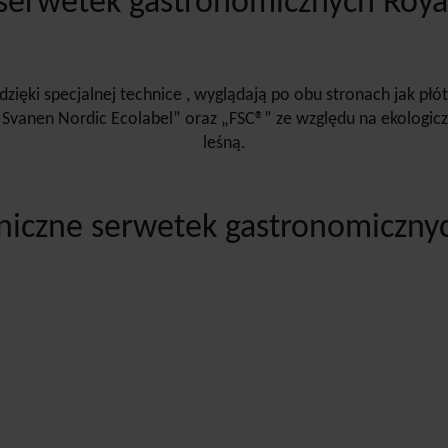
serwetek gastronomicznych Roya
dzięki specjalnej technice , wyglądają po obu stronach jak płó
„ Svanen Nordic Ecolabel” oraz „FSC®” ze względu na ekologi
leśną.
niczne serwetek gastronomicznyc