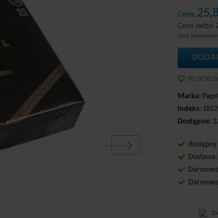
25,
Cena:
Cena netto:
Cena jednostko
DODAJ
do przec
Marka:
Paps
Indeks:
1852
Dostępne:
1
dostępny
Dostawa:
Darmowa 
Darmowa 
Za