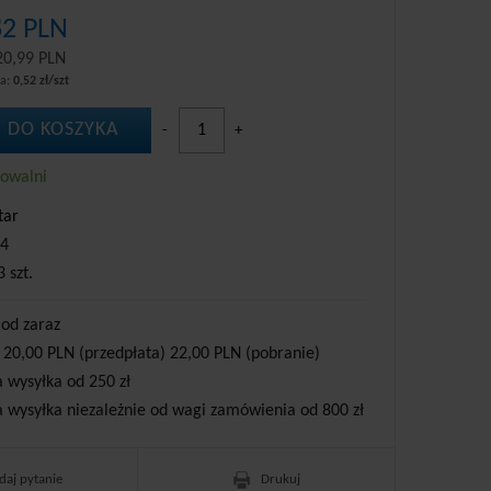
82 PLN
20,99 PLN
wa:
0,52 zł/szt
 DO KOSZYKA
-
+
howalni
tar
4
3 szt.
 od zaraz
 20,00 PLN (przedpłata) 22,00 PLN (pobranie)
wysyłka od 250 zł
wysyłka niezależnie od wagi zamówienia od 800 zł
daj pytanie
Drukuj