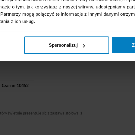
ormacje o tym, jak korzystasz z naszej witryny, udostępniamy p
Partnerzy mogą połączyć te informacje z innymi danymi otrzym
nia z ich usług.
Spersonalizuj
Z
k Czarne 10452
óry świetnie prezentuje się z zastawą stołową :)