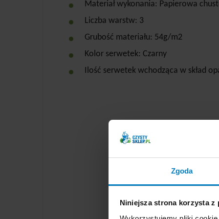
Materiał wykonania: Papierowa chus
Liczba warstw: 3
Grubość materiału: 54g/m2
Kolor serwetek: Czarny
Ilość serwetek wchodząca w skład op
Zgoda
Niniejsza strona korzysta z
Wykorzystujemy pliki cookie 