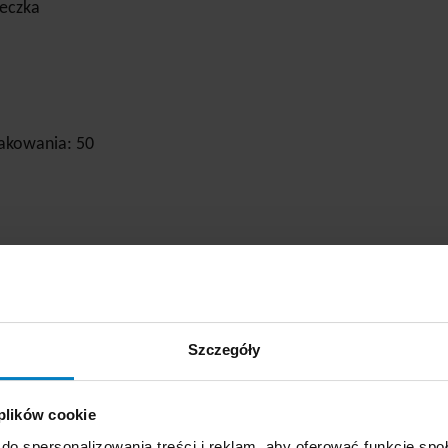
teczka
akowania: 50
Szczegóły
 plików cookie
do spersonalizowania treści i reklam, aby oferować funkcje sp