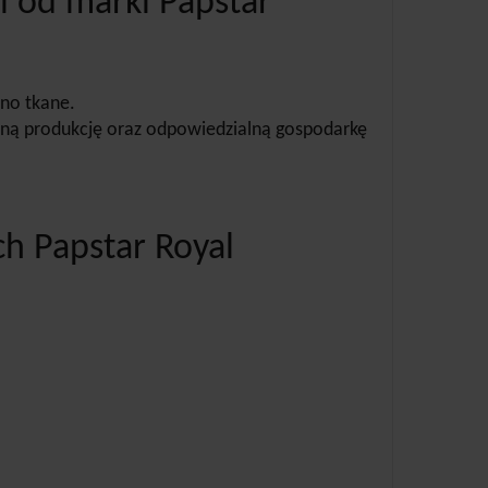
l od marki Papstar
tno tkane.
czną produkcję oraz odpowiedzialną gospodarkę
h Papstar Royal