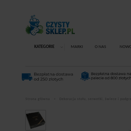
KATEGORIE
MARKI
O NAS
NOWO
Strona główna
Dekoracja stołu, serwetki, świece i podg