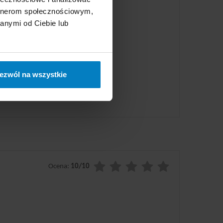
artnerom społecznościowym,
anymi od Ciebie lub
ezwól na wszystkie
Ocena:
10/10