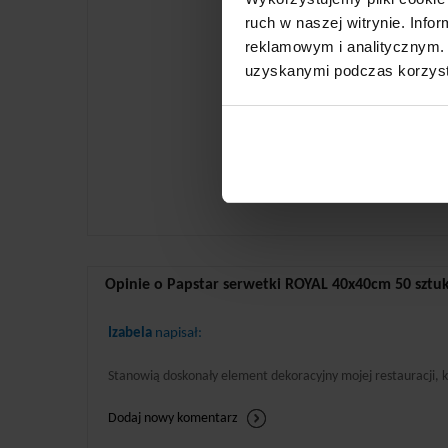
ruch w naszej witrynie. Inf
reklamowym i analitycznym. 
uzyskanymi podczas korzysta
Opinie o Papstar serwetki ROYAL 40x40cm 50 sztu
Izabela
napisał:
Stanowią doskonały element dekoracyjny mojej restauracji, kt
Dodaj nowy komentarz