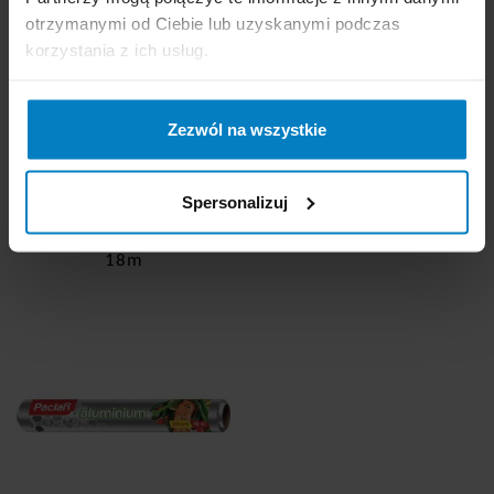
otrzymanymi od Ciebie lub uzyskanymi podczas
korzystania z ich usług.
-
+
KUPUJĘ
-
+
KUPUJĘ
Zezwól na wszystkie
Spersonalizuj
Paclan folia aluminiowa
18m