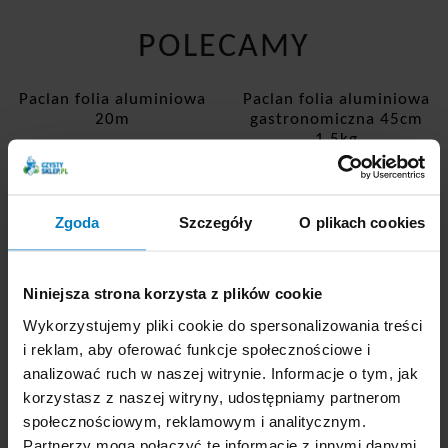
POLECAMY
Paclan folia aluminiowa
Paclan folia aluminiowa
20m
gastronomiczna 45cm
1,5kg
Promocja
Zgoda
Szczegóły
O plikach cookies
Niniejsza strona korzysta z plików cookie
Wykorzystujemy pliki cookie do spersonalizowania treści
i reklam, aby oferować funkcje społecznościowe i
analizować ruch w naszej witrynie. Informacje o tym, jak
Dostępne: 60 szt.
Dostępne: 105 szt.
korzystasz z naszej witryny, udostępniamy partnerom
Cena brutto:
17,22
Cena brutto:
60,63
PLN
PLN
społecznościowym, reklamowym i analitycznym.
55,23 PLN
0,43 zł/m
Partnerzy mogą połączyć te informacje z innymi danymi