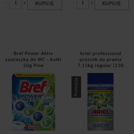
-
+
KUPUJĘ
-
+
KUPUJĘ
Bref Power Aktiv
Ariel professional
zawieszka do WC - kulki
proszek do prania
50g Pine
7,15kg regular (130
prań)
Promocja