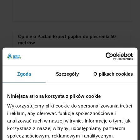
Opinie o Paclan Expert papier do pieczenia 50
metrów
Małe Bistro
napisał:
Ocena:
10/10
Zgoda
Szczegóły
O plikach cookies
Świetny produkt, dobra jakość, polecam.
Dodaj nowy komentarz
Niniejsza strona korzysta z plików cookie
Wykorzystujemy pliki cookie do spersonalizowania treści
i reklam, aby oferować funkcje społecznościowe i
analizować ruch w naszej witrynie. Informacje o tym, jak
KLIENCI KTÓRZY KUPILI
korzystasz z naszej witryny, udostępniamy partnerom
TEN PRODUKT, KUPILI
społecznościowym, reklamowym i analitycznym.