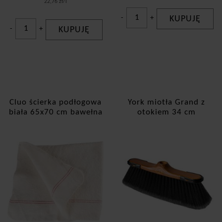
22,76 zł/l
-
+
KUPUJĘ
-
+
KUPUJĘ
Cluo ścierka podłogowa
York miotła Grand z
biała 65x70 cm bawełna
otokiem 34 cm