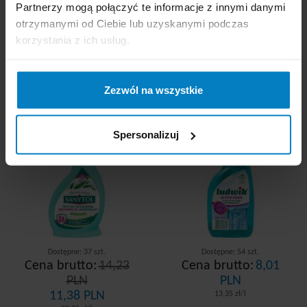
RÓWNIEŻ
Partnerzy mogą połączyć te informacje z innymi danymi
otrzymanymi od Ciebie lub uzyskanymi podczas
korzystania z ich usług.
Sanytol uniwersalny
Ludwik płyn do
płyn dezynfekujący
czyszczenia kabin
500ml Eukaliptusowy
prysznicowych 600ml
Zezwól na wszystkie
spray
Promocja
Spersonalizuj
Dostępne: 37 szt.
Dostępne: 54 szt.
Cena brutto:
14,23
Cena brutto:
8,01
PLN
PLN
11,38 PLN
13,35 zł/l