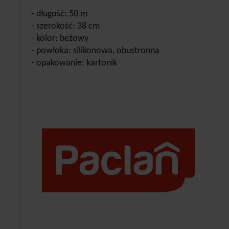
- długość: 50 m
- szerokość: 38 cm
- kolor: beżowy
- powłoka: silikonowa, obustronna
- opakowanie: kartonik