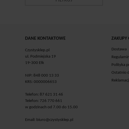
DANE KONTAKTOWE
ZAKUPY 
Dostawa
Czystysklep.pl
ul. Podmiejska 19
Regulami
19-300 Ełk
Polityka 
Ostatnio 
NIP: 848 000 13 33
Reklamacj
KRS: 0000006653
Telefon: 87 621 31 46
Telefon: 726 770 661
w godzinach od 7.00 do 15.00
Email:
biuro@czystysklep.pl