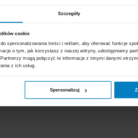
 macie wpływ na swoich klientów. Oni na pewno docenią Wasze starania i być może w swo
że tak właśnie zaczyna się każdą, nawet najmniejszą rewolucję. Najpierw musimy ogarnąć s
m nasza Planeta nie będzie cierpiała, a my będziemy mogli cieszyć się jej naturalnym b
Szczegóły
 plików cookie
do spersonalizowania treści i reklam, aby oferować funkcje sp
ormacje o tym, jak korzystasz z naszej witryny, udostępniamy p
Partnerzy mogą połączyć te informacje z innymi danymi otrzym
nia z ich usług.
Spersonalizuj
Z