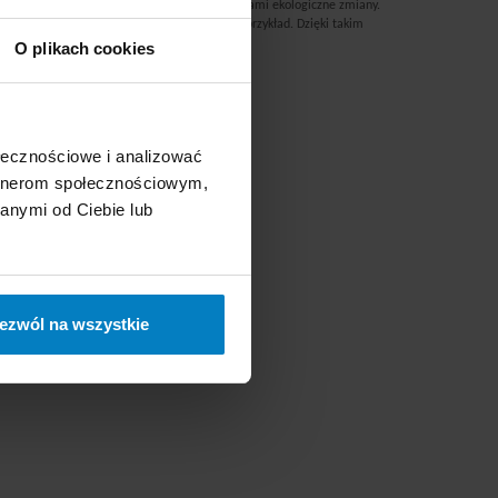
im otoczeniu zaczną wprowadzać małymi krokami ekologiczne zmiany.
woje „podwórko”, aby inni mogli brać z nas przykład. Dzięki takim
ogactwem.
O plikach cookies
ołecznościowe i analizować
artnerom społecznościowym,
anymi od Ciebie lub
ezwól na wszystkie