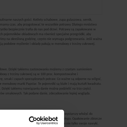
ulinarne naszych gości. Kotlety schabowe, zupa gulaszowa, sernik,
sze mamy czas, aby przygotować te wszystkie potrawy. Dlatego mnóstwo
szystko bezpiecznie trafia do nas pod drzwi. Potrawy są zapakowane w
ich pojemników obiadowych ma również specjalne przegródki, aby
ówimy na określoną godzinę, często nie wymaga podgrzewania. Jeśli ważna
ają podobne myślenie i obiady pakują w menuboxy z trzciny cukrowej.
obiadowe. Dzięki takiemu zastosowaniu możemy z czystym sumieniem
boxy z trzciny cukrowej są w 100 proc. kompostowalne i
rę, smak i zapach sporządzonych potraw. Co ważne są odporne na wilgoć,
e menuboxy marki Papstar. Te pojemniki są białe i mają kształt kwadratu.
 Dzięki takiemu rozwiązaniu danie można podzielić na trzy części.
alorów smakowych. Tak podane danie, zdecydowanie lepiej wygląda.
 na przykład makaronów, to wtedy takie danie wystarczy włożyć do
 wykonane są z trzciny cukrowej i są koloru białego. Opakowanie zbiorcze
akowań jednorazowych. W ten sposób zmieniacie nie tylko swoje nawyki,