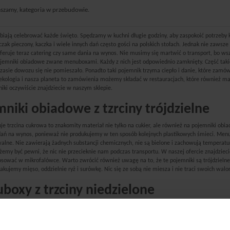
szamy, kategoria w przebudowie.
biają celebrować każde święto. Spędzamy w kuchni długie godziny, aby zaspokoić potrzeby k
czak pieczony, kaczka i wiele innych dań często gości na polskich stołach. Jednak nie zaw
oferuje teraz catering czy same dania na wynos. Nie musimy się martwić o transport, bo w
ojemniki obiadowe zwane menuboxami. Każdy z nich jest odpowiednio zamknięty. Część tak
czasie dowozu się nie pomieszało. Ponadto taki pojemnik trzyma ciepło i danie, które zam
s ekologia i nasza planeta to zamówienia możemy składać w restauracjach, które również m
iki oczywiście znajdziecie w naszym sklepie.
niki obiadowe z tzrciny trójdzielne
zuje trzcina cukrowa to znakomity materiał nie tylko na cukier, ale również na pojemniki 
 dań na wynos, ponieważ nie produkujemy w ten sposób kolejnych plastikowych śmieci. Menu
alne. Nie zawierają żadnych substancji chemicznych, nie są bielone i zachowują temperatu
emy być pewni, że nic nie przecieknie nam podczas transportu. W naszej ofercie znajdzieci
sować w mikrofalówce. Warto zwrócić również uwagę na to, że te pojemniki są trójdzielne.
akujemy mięso, oddzielnie ryż i surówkę. Nic się ze sobą nie miesza i nie traci swoich w
oxy z trzciny niedzielone
 że nie zawsze potrzebujemy pojemnika z trzema przegródkami. Jeśli jesteśmy miłośnikami
dzielonego. Oczywiście takie pojemniki również znajdziecie w naszej ofercie. One również
lub 50 sztuk tego produktu. Zachęcamy Was do korzystania z naszej ekologicznej oferty op