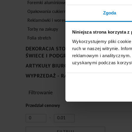
ale również
Foremki aluminiowe
Pamiętajmy, 
Opakowania cukiernicze
metamorfozo
Zgoda
Reklamówki i woreczki
Torby na zakupy
Niniejsza strona korzysta z
Folia stretch
Wykorzystujemy pliki cookie 
ruch w naszej witrynie. Inf
DEKORACJA STOŁU, SERWETKI,
reklamowym i analitycznym. 
ŚWIECE I PODGRZEWACZE
uzyskanymi podczas korzysta
ARTYKUŁY BIUROWE
WYPRZEDAŻ - RABATY DO 50%
Filtrowanie
Przedział cenowy
-