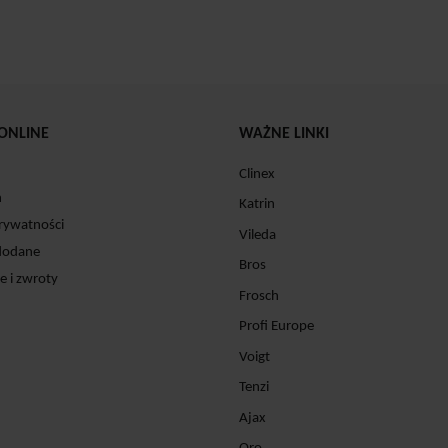
ONLINE
WAŻNE LINKI
Clinex
n
Katrin
prywatności
Vileda
dodane
Bros
e i zwroty
Frosch
Profi Europe
Voigt
Tenzi
Ajax