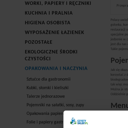
WORKI, PAPIERY I RĘCZNIKI
Przepra
KUCHNIA I PRALNIA
Polacy uwiel
HIGIENA OSOBISTA
golonka, kur
restauracji 
WYPOSAŻENIE ŁAZIENEK
specjalne p
jedzenie w 
POZOSTAŁE
jest dla na
Takie pojemn
EKOLOGICZNE ŚRODKI
CZYSTOŚCI
Pojem
OPAKOWANIA I NACZYNIA
Jak się oka
korzystać z
Sztućce dla gastronomii
biodegradow
tak więc moż
Kubki, słomki i kieliszki
Można je sto
Oddzielnie p
Talerze jednorazowe
Menub
Pojemniki na sałatki, sosy, zupy
Opakowania papierowe
Pamiętajmy,
menuboxa nie
Folie i papiery gastronomiczne
zawiera 25 