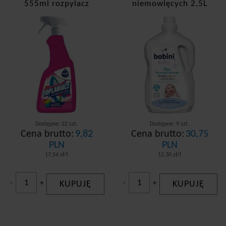
555ml rozpylacz
niemowlęcych 2,5L
Hypoalergiczny
Dostępne: 22 szt.
Dostępne: 9 szt.
Cena brutto:
9,82
Cena brutto:
30,75
PLN
PLN
17,54 zł/l
12,30 zł/l
-
+
KUPUJĘ
-
+
KUPUJĘ