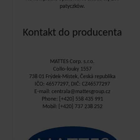
patyczków.
Kontakt do producenta
MATTES Corp. s.r.o.
Collo-louky 1557
738 01 Frýdek-Místek, Česká republika
IČO: 46577297, DIČ: CZ46577297
E-mail: centrala@mattesgroup.cz
Phone: [+420] 558 435 991
Mobil: [+420] 737 238 252