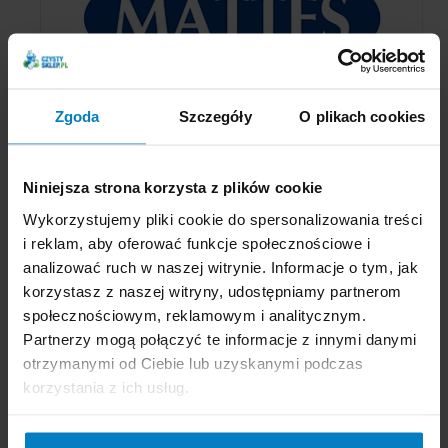
Zgoda
Szczegóły
O plikach cookies
Niniejsza strona korzysta z plików cookie
Opinie o Mattes Lybar patyczki bambusowe do
Wykorzystujemy pliki cookie do spersonalizowania treści
uszu 200szt. pudełko
i reklam, aby oferować funkcje społecznościowe i
analizować ruch w naszej witrynie. Informacje o tym, jak
Ten produkt nie posiada jeszcze komentarzy
korzystasz z naszej witryny, udostępniamy partnerom
Dodaj nowy komentarz
społecznościowym, reklamowym i analitycznym.
Partnerzy mogą połączyć te informacje z innymi danymi
otrzymanymi od Ciebie lub uzyskanymi podczas
korzystania z ich usług.
POLECAMY