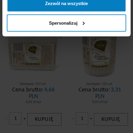
Mattes Lybar patyczki
Mattes Lybar patyczki
Zezwól na wszystkie
bambusowe do uszu
bambusowe do uszu
200szt. folia
100szt. pudełko
Spersonalizuj
Dostępne: 313 szt.
Dostępne: 123 szt.
Cena brutto:
4,66
Cena brutto:
3,31
PLN
PLN
0,02 zł/szt
0,03 zł/szt
-
+
KUPUJĘ
-
+
KUPUJĘ