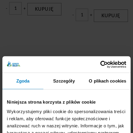
-
+
KUPUJĘ
-
+
KUPUJĘ
Katrin ręcznik składany
Katrin ręcznik składany
362200 niebieski 1-
35298, 2-warstwowy,
warstwowy 5000
4000 listków
listków
Zgoda
Szczegóły
O plikach cookies
Promocja
Niniejsza strona korzysta z plików cookie
Wykorzystujemy pliki cookie do spersonalizowania treści
i reklam, aby oferować funkcje społecznościowe i
analizować ruch w naszej witrynie. Informacje o tym, jak
korzystasz z naszej witryny, udostępniamy partnerom