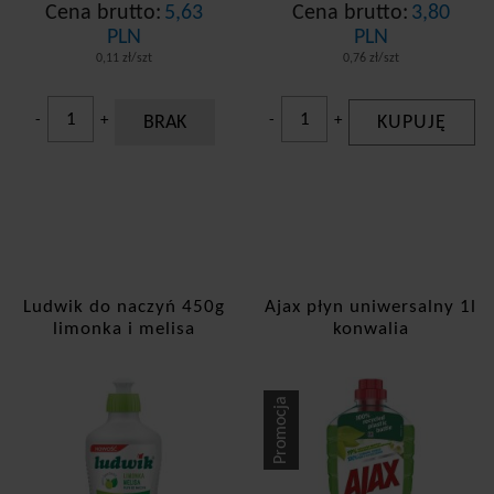
Cena brutto:
5,63
Cena brutto:
3,80
PLN
PLN
0,11 zł/szt
0,76 zł/szt
-
+
BRAK
-
+
KUPUJĘ
Ludwik do naczyń 450g
Ajax płyn uniwersalny 1l
limonka i melisa
konwalia
Promocja