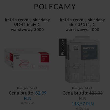
POLECAMY
Katrin ręcznik składany
Katrin ręcznik składany
65944 biały 2-
plus 35311, 2-
warstwowy 3000
warstwowy, 4000
listków
listków
Promocja
Dostępne: 36 szt.
Dostępne: 24 szt.
Cena brutto:
82,99
Cena brutto:
123,33
PLN
PLN
118,57 PLN
0,03 zł/szt
0,03 zł/szt