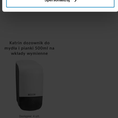
Katrin dozownik do
mydła i pianki 500ml na
wkłady wymienne
90205
Dostępne: 4 szt.