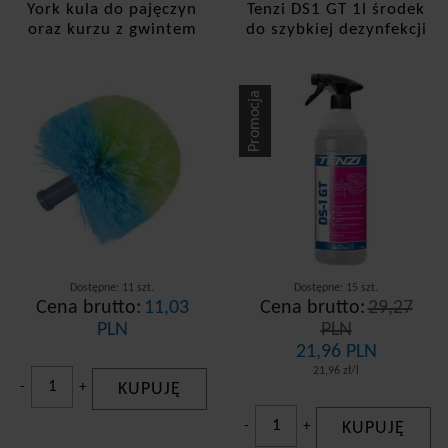
York kula do pajęczyn
Tenzi DS1 GT 1l środek
oraz kurzu z gwintem
do szybkiej dezynfekcji
Promocja
Dostępne: 11 szt.
Dostępne: 15 szt.
Cena brutto:
11,03
Cena brutto:
29,27
PLN
PLN
21,96 PLN
21,96 zł/l
-
+
KUPUJĘ
-
+
KUPUJĘ