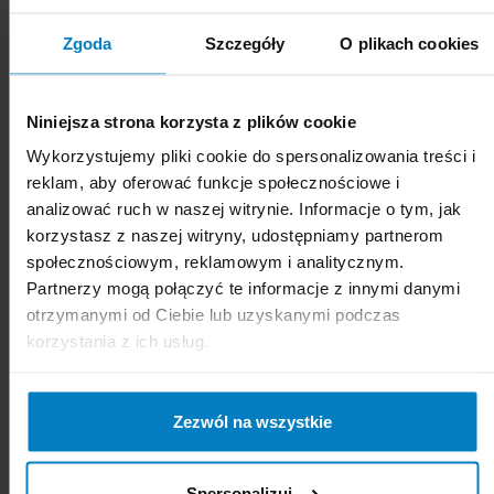
Zgoda
Szczegóły
O plikach cookies
Katrin Foamwash mydło
Katrin Foamwash mydło
w pianie do dozowników
w pianie do dozowników
1000ml 3136
500ml 95428
Niniejsza strona korzysta z plików cookie
Wykorzystujemy pliki cookie do spersonalizowania treści i
reklam, aby oferować funkcje społecznościowe i
analizować ruch w naszej witrynie. Informacje o tym, jak
korzystasz z naszej witryny, udostępniamy partnerom
społecznościowym, reklamowym i analitycznym.
Partnerzy mogą połączyć te informacje z innymi danymi
otrzymanymi od Ciebie lub uzyskanymi podczas
korzystania z ich usług.
Dostępne: 12 szt.
Dostępne: 0 szt.
Cena brutto:
25,31
Cena brutto:
17,43
PLN
PLN
Zezwól na wszystkie
25,31 zł/l
34,86 zł/l
-
+
KUPUJĘ
-
+
BRAK
Spersonalizuj