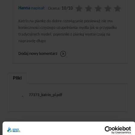
Hanna
napisał:
Ocena:
10/10
Katrin na piankę do dobre rozwiązanie ponieważ nie ma
konieczności częstego uzupełniania mydła jak w przypadku
tradycyjnych mydeł, pojemniki z pianką wystarczają na
naprawdę długo
Dodaj nowy komentarz
Pliki
77373_katrin_pl.pdf
POLECAMY