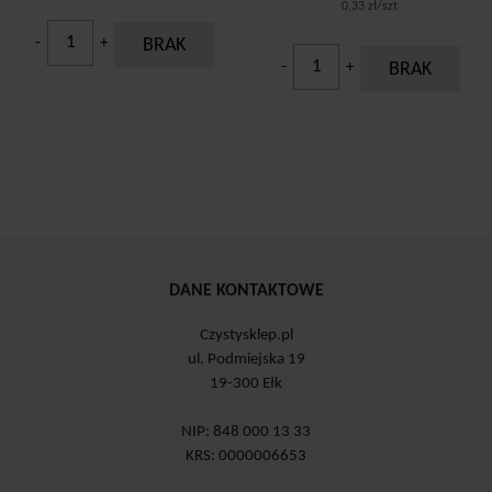
0,33 zł/szt
-
+
BRAK
-
+
BRAK
DANE KONTAKTOWE
Czystysklep.pl
ul. Podmiejska 19
19-300 Ełk
NIP: 848 000 13 33
KRS: 0000006653