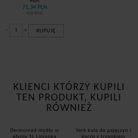
PLN
71,34 PLN
0,02 zł/szt
-
+
KUPUJĘ
KLIENCI KTÓRZY KUPILI
TEN PRODUKT, KUPILI
RÓWNIEŻ
Dermomed mydło w
York kula do pajęczyn i
płynie 1L Limonka
kurzu z trzonkiem