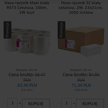
Hase ręcznik Maxi biały
Hase ręcznik ZZ biały
9073 Celuloza, 100m,
celuloza, 2W, 23x21cm,
2W 6szt
3000 listków
Promocja
Promocja
Dostępne: 393 szt.
Dostępne: 502 szt.
Cena brutto:
66,97
Cena brutto:
84,86
PLN
PLN
63,96 PLN
71,34 PLN
0,11 zł/m
0,02 zł/szt
-
+
KUPUJĘ
-
+
KUPUJĘ