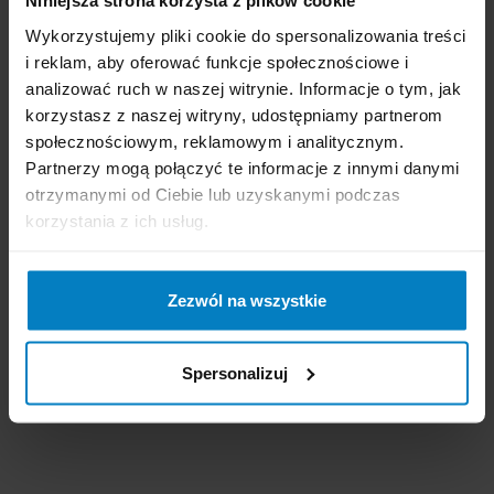
Promocja
Promocja
Niniejsza strona korzysta z plików cookie
Wykorzystujemy pliki cookie do spersonalizowania treści
i reklam, aby oferować funkcje społecznościowe i
analizować ruch w naszej witrynie. Informacje o tym, jak
korzystasz z naszej witryny, udostępniamy partnerom
społecznościowym, reklamowym i analitycznym.
Partnerzy mogą połączyć te informacje z innymi danymi
otrzymanymi od Ciebie lub uzyskanymi podczas
Dostępne: 103 szt.
Dostępne: 192 szt.
Cena brutto:
37,10
Cena brutto:
78,33
korzystania z ich usług.
PLN
PLN
33,38 PLN
71,34 PLN
0,11 zł/m
0,02 zł/szt
Zezwól na wszystkie
-
+
KUPUJĘ
-
+
KUPUJĘ
Spersonalizuj