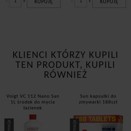
-
+
KUPUJĘ
-
+
KUPUJĘ
KLIENCI KTÓRZY KUPILI
TEN PRODUKT, KUPILI
RÓWNIEŻ
Voigt VC 112 Nano San
Sun kapsułki do
1L środek do mycia
zmywarki 188szt
łazienek
Promocja
Promocja