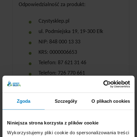
Odpowiedzialność za produkt:
Czystysklep.pl
ul. Podmiejska 19, 19-300 Ełk
NIP: 848 000 13 33
KRS: 0000006653
Telefon: 87 621 31 46
Telefon: 726 770 661
(w godzinach od 7.00 do 15.00)
Email: biuro@czystysklep.pl
Zgoda
Szczegóły
O plikach cookies
Niniejsza strona korzysta z plików cookie
Wykorzystujemy pliki cookie do spersonalizowania treści