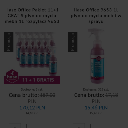
Hase Office Pakiet 11+1
Hase Office 9653 1L
GRATIS płyn do mycia
płyn do mycia mebli w
mebli 1L rozpylacz 9653
sprayu
Promocja
Promocja
Dostępne: 5 szt.
Dostępne: 325 szt.
Cena brutto:
189,03
Cena brutto:
17,18
PLN
PLN
170,12 PLN
15,46 PLN
14,18 zł/l
15,46 zł/l