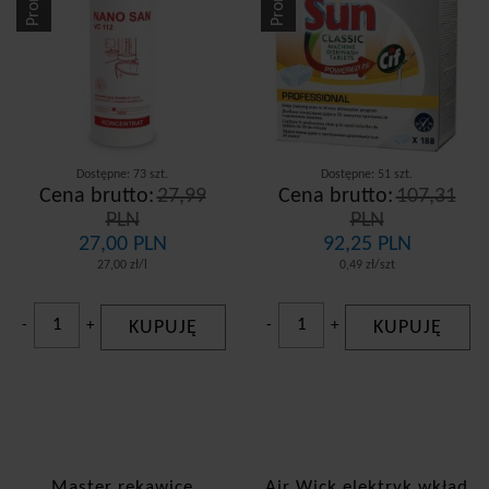
Dostępne: 73 szt.
Dostępne: 51 szt.
Cena brutto:
27,99
Cena brutto:
107,31
PLN
PLN
27,00 PLN
92,25 PLN
27,00 zł/l
0,49 zł/szt
-
+
KUPUJĘ
-
+
KUPUJĘ
Master rękawice
Air Wick elektryk wkład