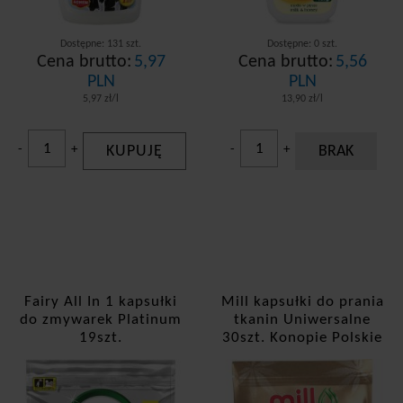
Dostępne: 131 szt.
Dostępne: 0 szt.
Cena brutto:
5,97
Cena brutto:
5,56
PLN
PLN
5,97 zł/l
13,90 zł/l
-
+
KUPUJĘ
-
+
BRAK
Fairy All In 1 kapsułki
Mill kapsułki do prania
do zmywarek Platinum
tkanin Uniwersalne
19szt.
30szt. Konopie Polskie