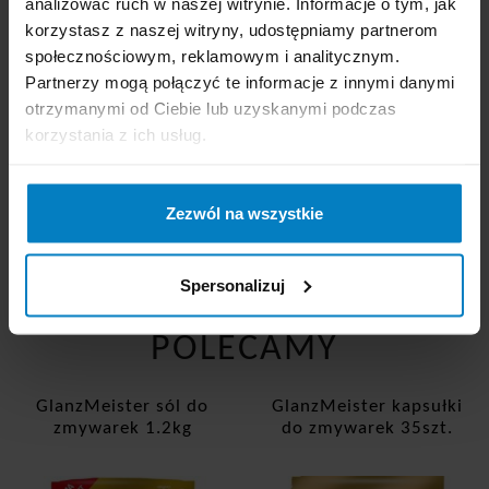
analizować ruch w naszej witrynie. Informacje o tym, jak
korzystasz z naszej witryny, udostępniamy partnerom
społecznościowym, reklamowym i analitycznym.
Partnerzy mogą połączyć te informacje z innymi danymi
otrzymanymi od Ciebie lub uzyskanymi podczas
korzystania z ich usług.
Opinie o GlanzMeister tabletki do zmywarek 90szt.
Cytrynowe
Zezwól na wszystkie
Ten produkt nie posiada jeszcze komentarzy
Dodaj nowy komentarz
Spersonalizuj
POLECAMY
GlanzMeister sól do
GlanzMeister kapsułki
zmywarek 1.2kg
do zmywarek 35szt.