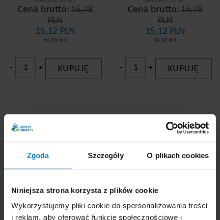
Cena brutto:
16,78
Cena brutto:
16,78
PLN
PLN
15,12 PLN
15,12 PLN
16,80 zł/l
16,80 zł/l
-
+
KUPUJĘ
-
+
KUPUJĘ
Frosch odplamiacz do
Frosch koncentrat do
tkanin 75ml Mydło
płukania tkanin 900ml
Zgoda
Szczegóły
O plikach cookies
Marsylskie
Kwiat Bawełny
Promocja
Niniejsza strona korzysta z plików cookie
Wykorzystujemy pliki cookie do spersonalizowania treści
i reklam, aby oferować funkcje społecznościowe i