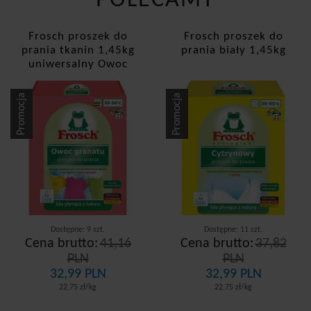
POLECAMY
Frosch proszek do
Frosch proszek do
prania tkanin 1,45kg
prania biały 1,45kg
uniwersalny Owoc
Granatu
Promocja
Promocja
Dostępne: 9 szt.
Dostępne: 11 szt.
Cena brutto:
41,16
Cena brutto:
37,82
PLN
PLN
32,99 PLN
32,99 PLN
22,75 zł/kg
22,75 zł/kg