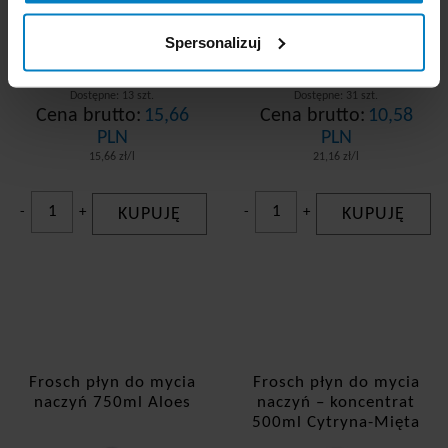
Spersonalizuj
Dostępne: 13 szt.
Dostępne: 31 szt.
Cena brutto:
15,66
Cena brutto:
10,58
PLN
PLN
15,66 zł/l
21,16 zł/l
-
+
KUPUJĘ
-
+
KUPUJĘ
Frosch płyn do mycia
Frosch płyn do mycia
naczyń 750ml Aloes
naczyń – koncentrat
500ml Cytryna-Mięta