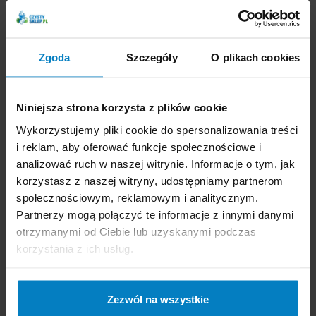
PLN
PLN
21,18 zł/l
21,16 zł/l
Zgoda
Szczegóły
O plikach cookies
-
+
KUPUJĘ
-
+
KUPUJĘ
Niniejsza strona korzysta z plików cookie
Wykorzystujemy pliki cookie do spersonalizowania treści
i reklam, aby oferować funkcje społecznościowe i
analizować ruch w naszej witrynie. Informacje o tym, jak
korzystasz z naszej witryny, udostępniamy partnerom
Frosch płyn do mycia
Frosch płyn do mycia
społecznościowym, reklamowym i analitycznym.
naczyń cytrynowy
naczyń – koncentrat
Partnerzy mogą połączyć te informacje z innymi danymi
1000ml zapas
500ml Zielona Herbata
otrzymanymi od Ciebie lub uzyskanymi podczas
korzystania z ich usług.
Zezwól na wszystkie