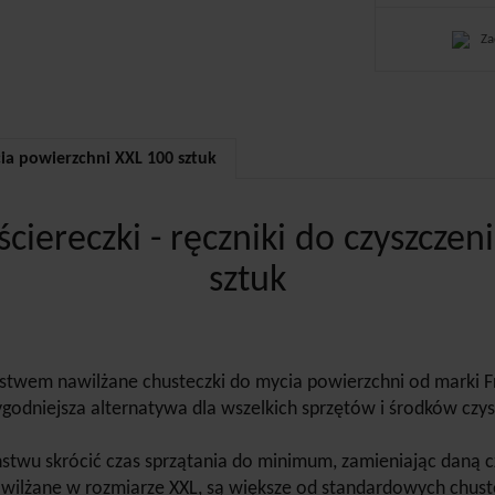
Za
cia powierzchni XXL 100 sztuk
ciereczki - ręczniki do czyszcze
sztuk
stwem nawilżane chusteczki do mycia powierzchni od marki F
godniejsza alternatywa dla wszelkich sprzętów i środków czys
stwu skrócić czas sprzątania do minimum, zamieniając daną c
awilżane w rozmiarze XXL, są większe od standardowych chuste