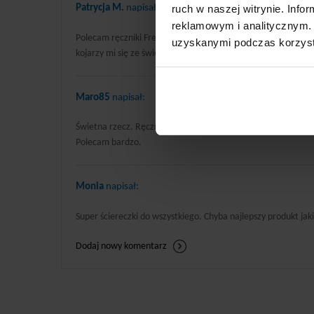
ruch w naszej witrynie. Inf
Patrycja M.
napisał:
reklamowym i analitycznym. 
Polecam ręczniki Fresh Days. Jeśli ktoś lubi używać nawilża
uzyskanymi podczas korzysta
kojarzy mi się ze świeżością gabinetu dentystycznego, ale ta
Maro85
napisał:
Świetna rzecz. Ręczniki są mocno nawilżone i pozostawiają 
Polecam bardzo.
Monia
napisał:
Super ściereczki do wszystkiego. Chyba najlepszy produkt jak
Dodaj nowy komentarz