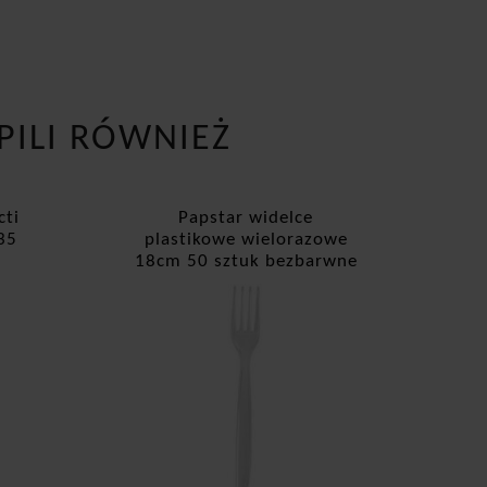
PILI RÓWNIEŻ
cti
Papstar widelce
35
plastikowe wielorazowe
18cm 50 sztuk bezbarwne
45727