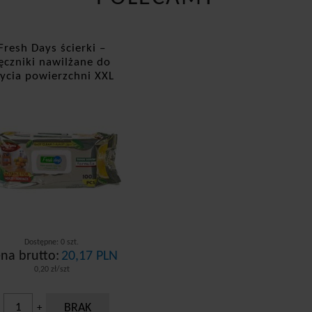
Fresh Days ścierki –
ęczniki nawilżane do
ycia powierzchni XXL
100 sztuk Oriental
Dostępne: 0 szt.
na brutto:
20,17 PLN
0,20 zł/szt
BRAK
+