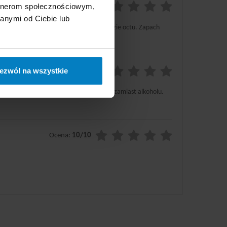
artnerom społecznościowym,
Ocena:
10/10
anymi od Ciebie lub
 mocno nasączone pachnącym płynem na bazie octu. Zapach
ezwól na wszystkie
Ocena:
10/10
m ich również do odkażania powierzchni zamiast alkoholu.
Ocena:
10/10