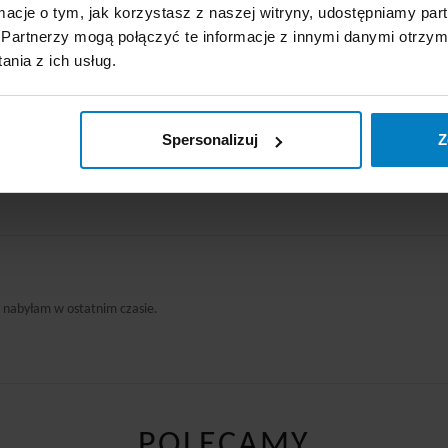
ormacje o tym, jak korzystasz z naszej witryny, udostępniamy p
Partnerzy mogą połączyć te informacje z innymi danymi otrzym
ne chusteczki do mycia powierzchni, to będzie miło zaskoczony, bo te są duże i
nia z ich usług.
k pozytywnie :))
Spersonalizuj
Z
bardzo świeży zapach czystości, to chyba dzięki dodatku octu z winogron. Używa
i nabyłam w ostatnim czasie.
POLECAMY