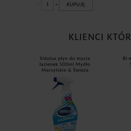
KUPUJĘ
-
+
KLIENCI KTÓ
Sidolux płyn do mycia
Bi-
łazienek 500ml Mydło
Marsylskie & Świeża
Pomarańcza spray