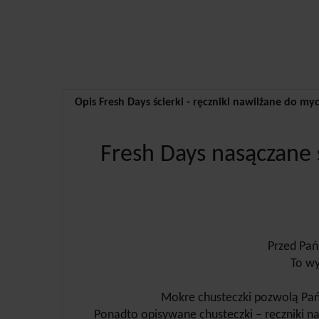
Opis Fresh Days ścierki - ręczniki nawilżane do my
Fresh Days nasączane ś
Przed Pań
To wy
Mokre chusteczki pozwolą Pań
Ponadto opisywane chusteczki – ręczniki n