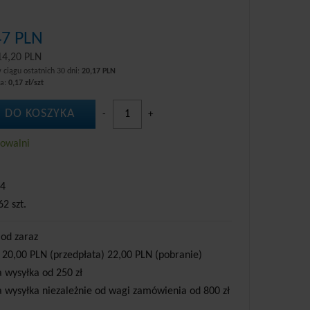
47 PLN
14,20 PLN
 ciągu ostatnich 30 dni:
20,17 PLN
wa:
0,17 zł/szt
 DO KOSZYKA
-
+
howalni
4
62 szt.
 od zaraz
 20,00 PLN (przedpłata) 22,00 PLN (pobranie)
wysyłka od 250 zł
wysyłka niezależnie od wagi zamówienia od 800 zł