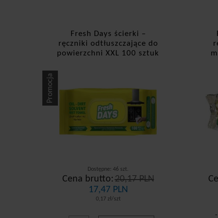
Fresh Days ścierki –
ręczniki odtłuszczające do
r
powierzchni XXL 100 sztuk
m
Lemon
Promocja
Dostępne: 46 szt.
Cena brutto:
20,17 PLN
Ce
17,47 PLN
0,17 zł/szt
-