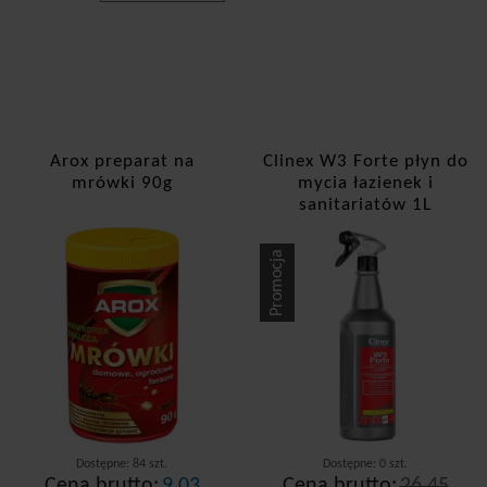
Arox preparat na
Clinex W3 Forte płyn do
mrówki 90g
mycia łazienek i
sanitariatów 1L
Promocja
Dostępne: 84 szt.
Dostępne: 0 szt.
Cena brutto:
9,03
Cena brutto:
26,45