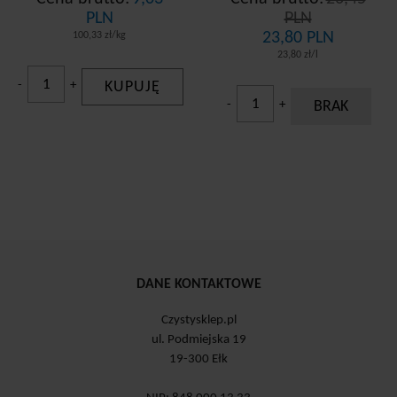
PLN
PLN
23,80 PLN
100,33 zł/kg
23,80 zł/l
-
+
KUPUJĘ
-
+
BRAK
DANE KONTAKTOWE
Czystysklep.pl
ul. Podmiejska 19
19-300 Ełk