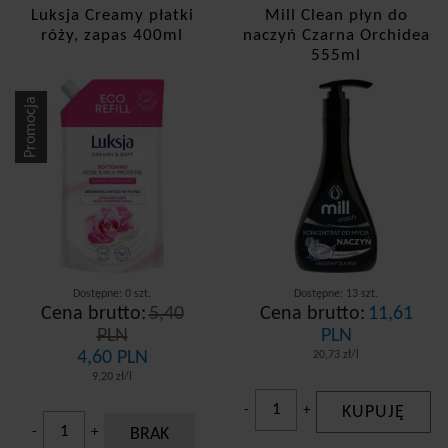
Luksja Creamy płatki
Mill Clean płyn do
róży, zapas 400ml
naczyń Czarna Orchidea
555ml
Promocja
Dostępne: 0 szt.
Dostępne: 13 szt.
Cena brutto:
5,40
Cena brutto:
11,61
PLN
PLN
4,60 PLN
20,73 zł/l
9,20 zł/l
-
+
KUPUJĘ
-
+
BRAK