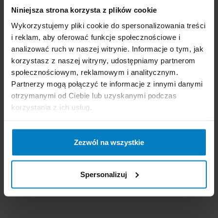
Niniejsza strona korzysta z plików cookie
Wykorzystujemy pliki cookie do spersonalizowania treści
i reklam, aby oferować funkcje społecznościowe i
analizować ruch w naszej witrynie. Informacje o tym, jak
korzystasz z naszej witryny, udostępniamy partnerom
społecznościowym, reklamowym i analitycznym.
Partnerzy mogą połączyć te informacje z innymi danymi
otrzymanymi od Ciebie lub uzyskanymi podczas
Dostępne: 40 szt.
Dostępne: 0 szt.
korzystania z ich usług.
Cena brutto:
13,20
Cena brutto:
13,20
PLN
PLN
1,10 zł/szt
6,60 zł/szt
Zezwól na wszystkie
-
+
KUPUJĘ
-
+
BRAK
Spersonalizuj