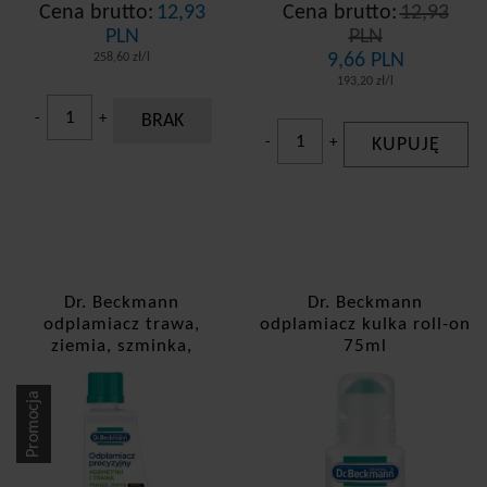
Cena brutto:
12,93
Cena brutto:
12,93
PLN
PLN
9,66 PLN
258,60 zł/l
193,20 zł/l
-
+
BRAK
-
+
KUPUJĘ
Dr. Beckmann
Dr. Beckmann
odplamiacz trawa,
odplamiacz kulka roll-on
ziemia, szminka,
75ml
makijaż 50ml
Promocja