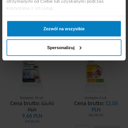
otrzymanymi od Ciebie lub uzyskanymi podczas
korzystania z ich usług.
Dr. Beckmann
Dr. Beckmann
precyzyjny odplamiacz
odplamiacz w płynie
Zezwól na wszystkie
rdza, pot, dezodorant
50ml Klej, Farby, Guma
50ml
Promocja
Spersonalizuj
Dostępne: 10 szt.
Dostępne: 0 szt.
Cena brutto:
12,93
Cena brutto:
12,05
PLN
PLN
9,66 PLN
241,00 zł/l
193,20 zł/l