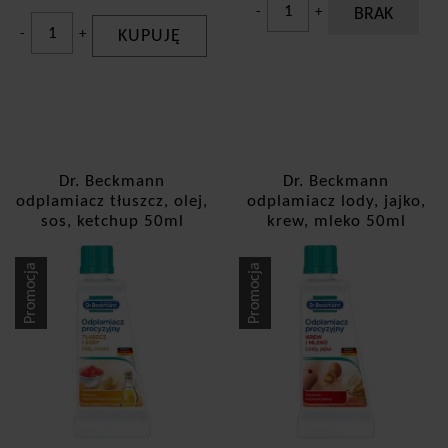
-
+
BRAK
-
+
KUPUJĘ
Dr. Beckmann
Dr. Beckmann
odplamiacz tłuszcz, olej,
odplamiacz lody, jajko,
sos, ketchup 50ml
krew, mleko 50ml
Promocja
Promocja