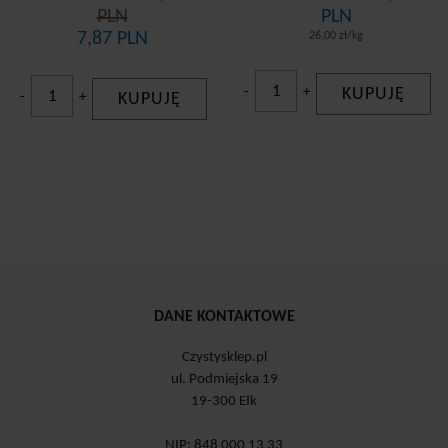
PLN
PLN
7,87 PLN
26,00 zł/kg
-
+
KUPUJĘ
-
+
KUPUJĘ
DANE KONTAKTOWE
Czystysklep.pl
ul. Podmiejska 19
19-300 Ełk
NIP: 848 000 13 33