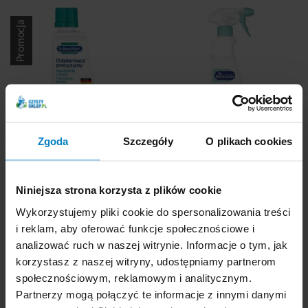
flamaster 50ml
Promocja
Zgoda
Szczegóły
O plikach cookies
Dostępne: 15 szt.
Dostępne: 61 szt.
Cena brutto:
12,93
Cena brutto:
16,97
PLN
PLN
Niniejsza strona korzysta z plików cookie
9,66 PLN
33,94 zł/l
Wykorzystujemy pliki cookie do spersonalizowania treści
193,20 zł/l
i reklam, aby oferować funkcje społecznościowe i
-
+
KUPUJĘ
analizować ruch w naszej witrynie. Informacje o tym, jak
-
+
KUPUJĘ
korzystasz z naszej witryny, udostępniamy partnerom
społecznościowym, reklamowym i analitycznym.
Partnerzy mogą połączyć te informacje z innymi danymi