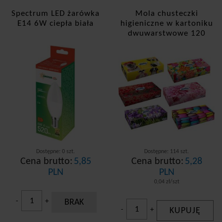
Spectrum LED żarówka
Mola chusteczki
E14 6W ciepła biała
higieniczne w kartoniku
dwuwarstwowe 120
sztuk
Dostępne: 0 szt.
Dostępne: 114 szt.
Cena brutto:
5,85
Cena brutto:
5,28
PLN
PLN
0,04 zł/szt
-
+
BRAK
-
+
KUPUJĘ