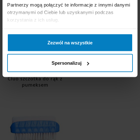
PLN
PLN
Partnerzy mogą połączyć te informacje z innymi danymi
otrzymanymi od Ciebie lub uzyskanymi podczas
korzystania z ich usług.
-
+
KUPUJĘ
-
+
KUPUJĘ
Zezwól na wszystkie
Spersonalizuj
Cluo szczotka do rąk z
pumeksem