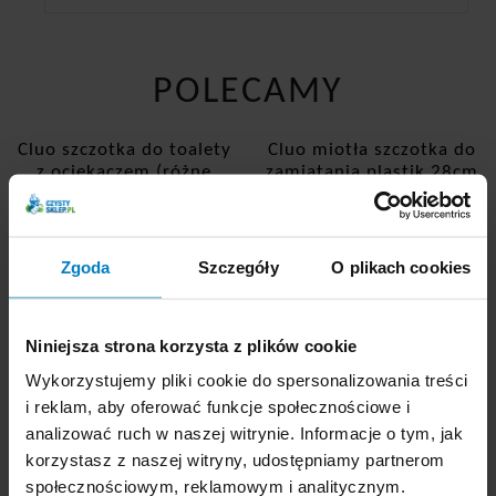
POLECAMY
Cluo szczotka do toalety
Cluo miotła szczotka do
z ociekaczem (różne
zamiatania plastik 28cm
kolory)
1szt.
Zgoda
Szczegóły
O plikach cookies
Niniejsza strona korzysta z plików cookie
Wykorzystujemy pliki cookie do spersonalizowania treści
i reklam, aby oferować funkcje społecznościowe i
analizować ruch w naszej witrynie. Informacje o tym, jak
korzystasz z naszej witryny, udostępniamy partnerom
Dostępne: 66 szt.
Dostępne: 53 szt.
Cena brutto:
7,88
Cena brutto:
8,04
społecznościowym, reklamowym i analitycznym.