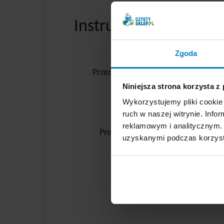
Instrukcja stosowania
Zgoda
Przed zastosowaniem wstrząsnąć. Ni
P
Niniejsza strona korzysta z
Wykorzystujemy pliki cookie 
Przed pierwszym z
ruch w naszej witrynie. Inf
reklamowym i analitycznym. 
Produkt w czasie mycia może zmien
uzyskanymi podczas korzysta