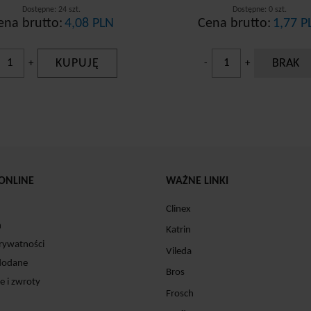
Dostępne: 24 szt.
Dostępne: 0 szt.
ena brutto:
4,08 PLN
Cena brutto:
1,77 P
KUPUJĘ
BRAK
+
-
+
ONLINE
WAŻNE LINKI
Clinex
n
Katrin
prywatności
Vileda
dodane
Bros
e i zwroty
Frosch