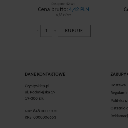
Dostępne: 52 szt.
Cena brutto:
4,42 PLN
C
0,88 zł/szt
-
KUPUJĘ
-
+
DANE KONTAKTOWE
ZAKUPY 
Dostawa
Czystysklep.pl
ul. Podmiejska 19
Regulami
19-300 Ełk
Polityka 
Ostatnio 
NIP: 848 000 13 33
Reklamacj
KRS: 0000006653