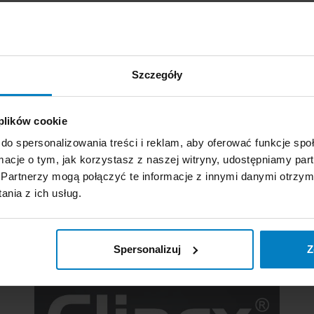
 uniwersalnego mleczka do czysz
Szczegóły
ewielką ilość mleczka nanieść bezpośrednio na czyszczoną po
o wyczyszczeniu, powierzchnie należy dokładnie spłukać wod
 plików cookie
do spersonalizowania treści i reklam, aby oferować funkcje sp
astosowaniem, zaleca się sprawdzenie jego działania w mało 
ormacje o tym, jak korzystasz z naszej witryny, udostępniamy p
Partnerzy mogą połączyć te informacje z innymi danymi otrzym
ić zabarwienie. Nie jest to jego wadą u nie ma wpływu na je
nia z ich usług.
Mleczko do czyszczenia o pojemności 750ml
Spersonalizuj
Z