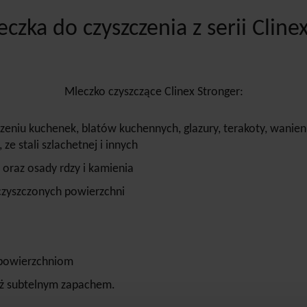
czka do czyszczenia z serii Cline
Mleczko czyszczące Clinex Stronger:
zeniu kuchenek, blatów kuchennych, glazury, terakoty, wani
e stali szlachetnej i innych
 oraz osady rdzy i kamienia
z czyszczonych powierzchni
 powierzchniom
eż subtelnym zapachem.