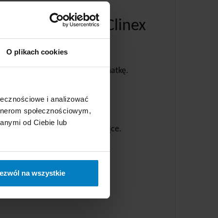
czenia od marki Clinex
O plikach cookies
wierzchnię lub na wilgotną szmatkę.
ą.
ołecznościowe i analizować
widocznym miejscu.
artnerom społecznościowym,
anymi od Ciebie lub
go jakość oraz właściwości myjące.
ezwól na wszystkie