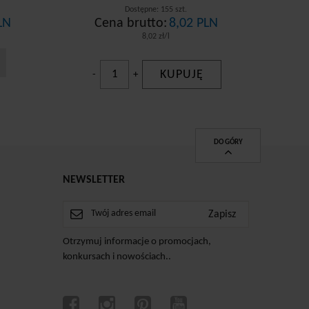
Dostępne: 155 szt.
LN
Cena brutto:
8,02 PLN
8,02 zł/l
KUPUJĘ
-
+
DO GÓRY
NEWSLETTER
Otrzymuj informacje o promocjach,
konkursach i nowościach..