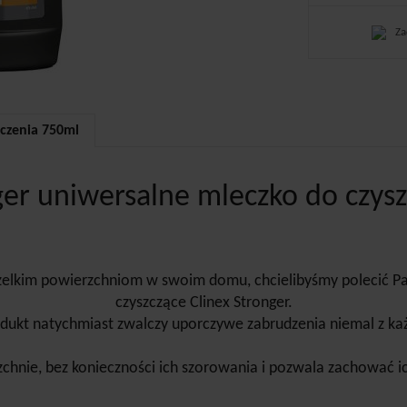
Za
zczenia 750ml
ger uniwersalne mleczko do czys
wszelkim powierzchniom w swoim domu, chcielibyśmy polecić P
czyszczące Clinex Stronger.
dukt natychmiast zwalczy uporczywe zabrudzenia niemal z każ
chnie, bez konieczności ich szorowania i pozwala zachować ic