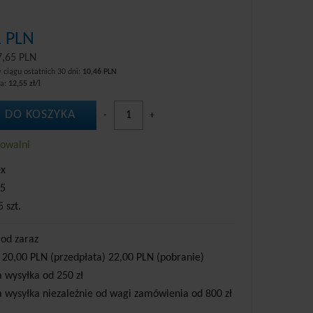
1 PLN
7,65 PLN
 ciągu ostatnich 30 dni:
10,46 PLN
wa:
12,55 zł/l
 DO KOSZYKA
-
+
howalni
ex
5
5 szt.
 od zaraz
 20,00 PLN (przedpłata) 22,00 PLN (pobranie)
wysyłka od 250 zł
wysyłka niezależnie od wagi zamówienia od 800 zł