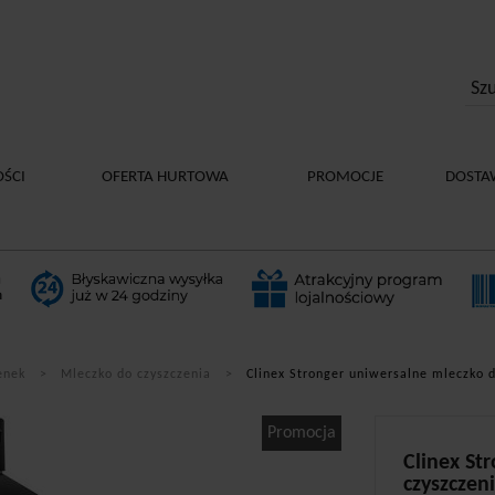
ŚCI
OFERTA HURTOWA
PROMOCJE
DOSTA
enek
Mleczko do czyszczenia
Clinex Stronger uniwersalne mleczko 
Promocja
Clinex St
czyszczen