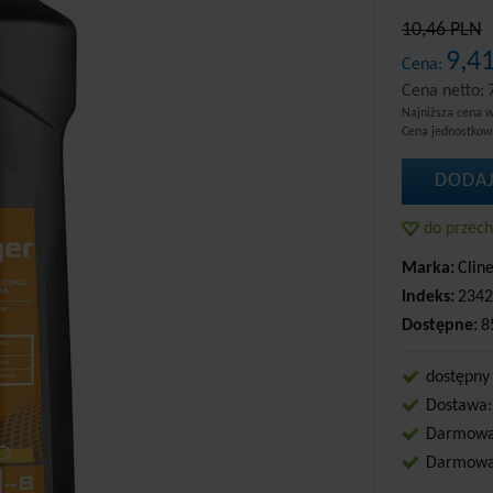
10,46 PLN
9,4
Cena:
Cena netto:
Najniższa cena w
Cena jednostko
DODAJ
do przec
Marka:
Clin
Indeks:
2342
Dostępne:
8
dostępny
Dostawa:
Darmowa 
Darmowa 