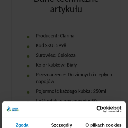
artykułu
Producent: Clarina
Kod SKU: 5998
Surowiec: Celoloza
Kolor kubków: Biały
Przeznaczenie: Do zimnych i ciepłych
napojów
Pojemność każdego kubka: 250ml
Ilość sztuk w opakowaniu: 50.
Zgoda
Szczegóły
O plikach cookies