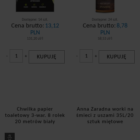
Dostępne: 14 szt.
Dostępne: 24 szt.
Cena brutto:
13,12
Cena brutto:
8,78
PLN
PLN
131,20 zł/l
58,53 zł/l
-
+
KUPUJĘ
-
+
KUPUJĘ
Chwilka papier
Anna Zaradna worki na
toaletowy 3-war. 8 rolek
śmieci z uszami 35L/20
20 metrów biały
sztuk miętowe