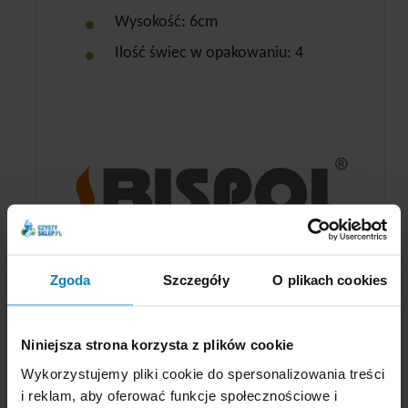
Wysokość: 6cm
Ilość świec w opakowaniu: 4
Zgoda
Szczegóły
O plikach cookies
Opinie o Bispol świeca 40/60 burgund 4szt
bezzapachowa
Niniejsza strona korzysta z plików cookie
Wykorzystujemy pliki cookie do spersonalizowania treści
Ten produkt nie posiada jeszcze komentarzy
i reklam, aby oferować funkcje społecznościowe i
Dodaj nowy komentarz