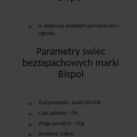
w dekoracji wszelkich pomieszczeń i
ogrodu
Parametry świec
bezzapachowych marki
Bispol
Kod produktu: sw40/60-036
Czas palenia: ~7h
Waga parafiny: ~55g
Średnica: 3,8cm