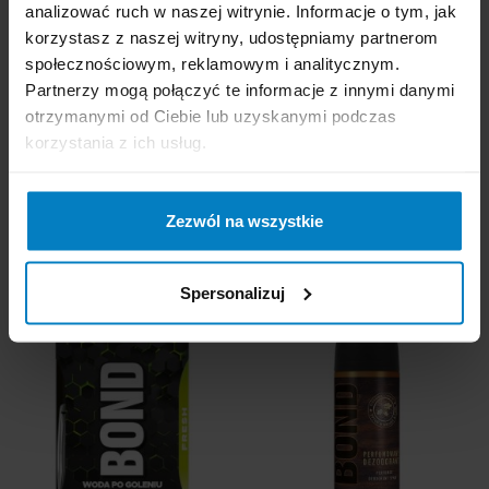
analizować ruch w naszej witrynie. Informacje o tym, jak
korzystasz z naszej witryny, udostępniamy partnerom
społecznościowym, reklamowym i analitycznym.
Partnerzy mogą połączyć te informacje z innymi danymi
KLIENCI KTÓRZY KUPILI
otrzymanymi od Ciebie lub uzyskanymi podczas
TEN PRODUKT, KUPILI
korzystania z ich usług.
RÓWNIEŻ
Zezwól na wszystkie
Bond płyn po goleniu o
Bond dezodorant
zapachu Fresh 100ml
Inspired By Whisky
Spersonalizuj
150ml spray