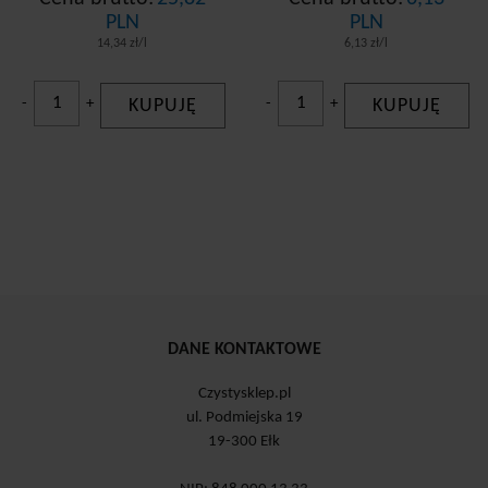
PLN
PLN
14,34 zł/l
6,13 zł/l
-
+
KUPUJĘ
-
+
KUPUJĘ
DANE KONTAKTOWE
Czystysklep.pl
ul. Podmiejska 19
19-300 Ełk