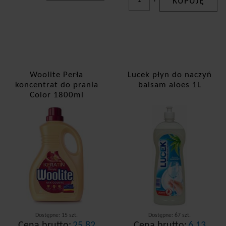
-
+
KUPUJĘ
Woolite Perła
Lucek płyn do naczyń
koncentrat do prania
balsam aloes 1L
Color 1800ml
Dostępne: 15 szt.
Dostępne: 67 szt.
Cena brutto:
25,82
Cena brutto:
6,13