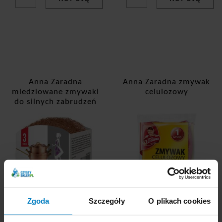
Anna Zaradna
Anna Zaradna zmywak
miedziowane zmywaki
celulozowy
do silnych zabrudzeń
3szt.
Zgoda
Szczegóły
O plikach cookies
Dostępne: 135 szt.
Dostępne: 64 szt.