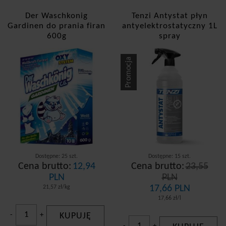
Der Waschkonig
Tenzi Antystat płyn
Gardinen do prania firan
antyelektrostatyczny 1L
600g
spray
Promocja
Dostępne: 25 szt.
Dostępne: 15 szt.
Cena brutto:
12,94
Cena brutto:
23,55
PLN
PLN
17,66 PLN
21,57 zł/kg
17,66 zł/l
-
+
KUPUJĘ