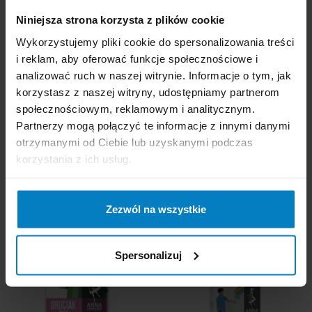
Cena brutto:
3,52
Cena brutto:
4,03
Niniejsza strona korzysta z plików cookie
PLN
PLN
1,17 zł/szt
Wykorzystujemy pliki cookie do spersonalizowania treści
i reklam, aby oferować funkcje społecznościowe i
-
+
KUPUJĘ
analizować ruch w naszej witrynie. Informacje o tym, jak
-
+
KUPUJĘ
korzystasz z naszej witryny, udostępniamy partnerom
społecznościowym, reklamowym i analitycznym.
Partnerzy mogą połączyć te informacje z innymi danymi
otrzymanymi od Ciebie lub uzyskanymi podczas
korzystania z ich usług.
Anna Zaradna druciak
Anna Zaradna zmywaki
Zezwól na wszystkie
spiralny do mocnych
magiczne (gąbki) 3szt.
zabrudzeń 2szt.
Spersonalizuj