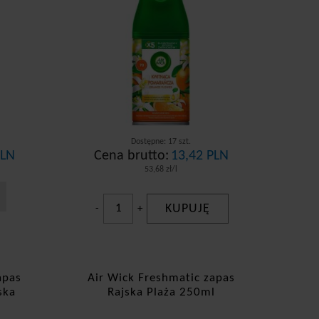
Dostępne: 17 szt.
PLN
Cena brutto:
13,42 PLN
53,68 zł/l
KUPUJĘ
-
+
apas
Air Wick Freshmatic zapas
ska
Rajska Plaża 250ml
l