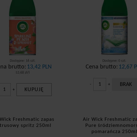
Dostępne: 16 szt.
Dostępne: 0 szt.
na brutto:
13,42 PLN
Cena brutto:
12,67 
53,68 zł/l
BRAK
-
+
KUPUJĘ
+
 Wick Freshmatic zapas
Air Wick Freshmatic z
trusowy spritz 250ml
Pure śródziemnomor
pomarańcza 250m