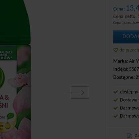
13,
Cena:
Cena netto:
Cena jednostko
DODAJ
do przec
Marka:
Air 
Indeks:
5587
Dostępne:
2
dostępny
Dostawa:
Darmowa 
Darmowa 
Za