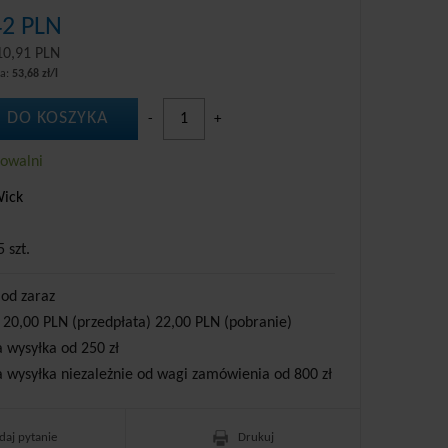
42 PLN
10,91 PLN
wa:
53,68 zł/l
 DO KOSZYKA
-
+
howalni
Wick
5 szt.
 od zaraz
 20,00 PLN (przedpłata) 22,00 PLN (pobranie)
wysyłka od 250 zł
wysyłka niezależnie od wagi zamówienia od 800 zł
daj pytanie
Drukuj