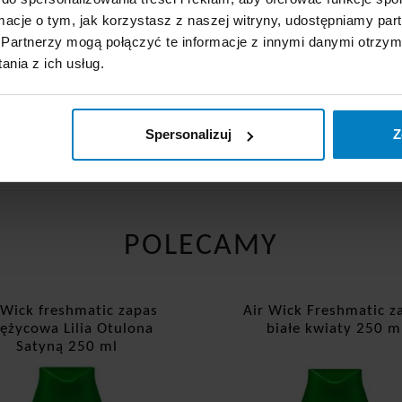
ormacje o tym, jak korzystasz z naszej witryny, udostępniamy p
Partnerzy mogą połączyć te informacje z innymi danymi otrzym
at wiśni 250 ml
nia z ich usług.
Spersonalizuj
Z
POLECAMY
 Wick freshmatic zapas
Air Wick Freshmatic z
iężycowa Lilia Otulona
białe kwiaty 250 m
Satyną 250 ml