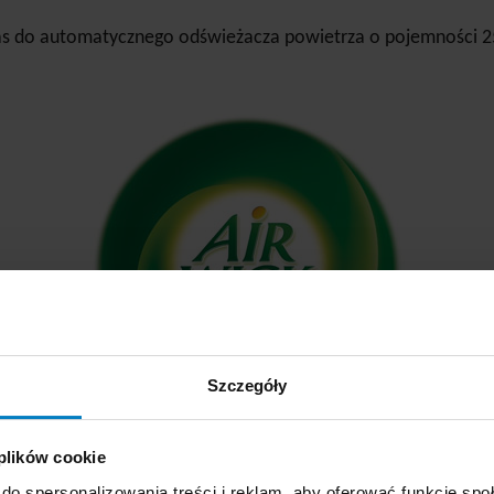
s do automatycznego odświeżacza powietrza o pojemności 
Szczegóły
 plików cookie
do spersonalizowania treści i reklam, aby oferować funkcje sp