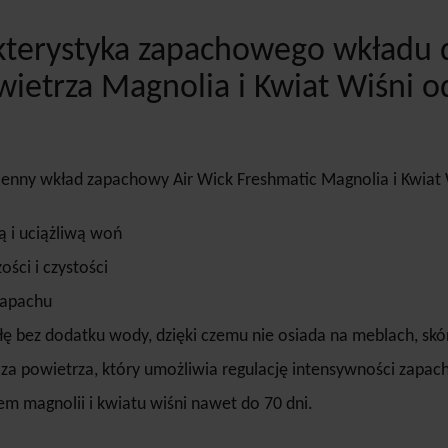
kterystyka zapachowego wkładu
ietrza Magnolia i Kwiat Wiśni o
nny wkład zapachowy Air Wick Freshmatic Magnolia i Kwiat 
rą i uciążliwą woń
ści i czystości
zapachu
 bez dodatku wody, dzięki czemu nie osiada na meblach, skór
a powietrza, który umożliwia regulację intensywności zapac
m magnolii i kwiatu wiśni nawet do 70 dni.