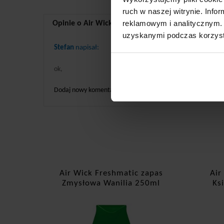
ruch w naszej witrynie. Inf
reklamowym i analitycznym. 
Opinie o Air Wick Freshmatic zapas magnolia i kwi
uzyskanymi podczas korzysta
Stefan
napisał:
ok,
Dodaj nowy komentarz
Air Wick Freshmatic zapas
Air
Zmysłowa Wanilia 250ml
Ks