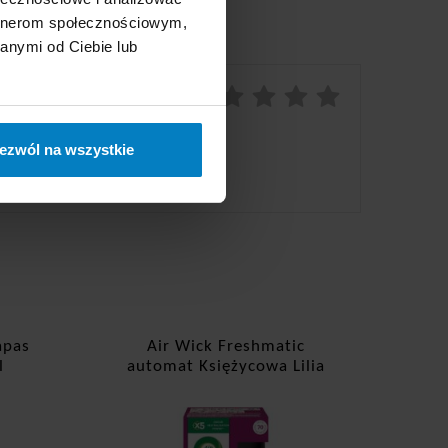
artnerom społecznościowym,
anymi od Ciebie lub
Ocena:
10/10
ezwól na wszystkie
apas
Air Wick Freshmatic
l
automat Księżycowa Lilia