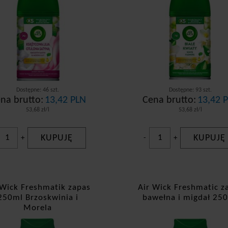
Dostępne: 46 szt.
Dostępne: 93 szt.
na brutto:
13,42 PLN
Cena brutto:
13,42 
53,68 zł/l
53,68 zł/l
KUPUJĘ
KUPUJĘ
+
-
+
 Wick Freshmatik zapas
Air Wick Freshmatic z
250ml Brzoskwinia i
bawełna i migdał 25
Morela