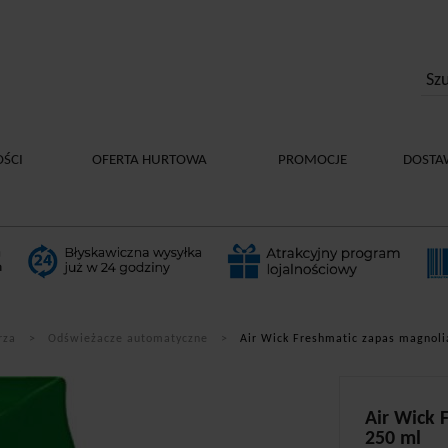
ŚCI
OFERTA HURTOWA
PROMOCJE
DOSTA
rza
Odświeżacze automatyczne
Air Wick Freshmatic zapas magnolia
Air Wick 
250 ml